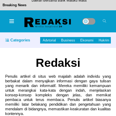
Breaking News
Bupati Halmahera Utara Hadiri Pembukaan
Pesparawi Nasional XIV Di Manokwari Papua
Barat Yang Diresmikan Wakil Presiden.
Categories
Advtorial
Business
Ekonomi
Hukrim
Pemandangan Kotor di Samping Lapangan Salero
Redaksi
Penulis artikel di situs web majalah adalah individu yang
Jembatan Gantung Tonuo yang menghubungkan
berbakat dalam menyajikan informasi dengan gaya tulisan
yang menarik dan informatif. Mereka memiliki kemampuan
antara Desa Gulo dan Desa Tonuo, Kecamatan
untuk merangkai kata-kata dengan indah, menjelaskan
konsep-konsep kompleks dengan jelas, dan memikat
pembaca untuk terus membaca. Penulis artikel biasanya
Kao Utara, Secepatnya Akan Dibangun
memiliki latar belakang pendidikan dan pengetahuan yang
mendalam di bidangnya, memastikan keakuratan dan kualitas
Bupati Halut Hadiri Pembukaan Retret dan
kontennya.