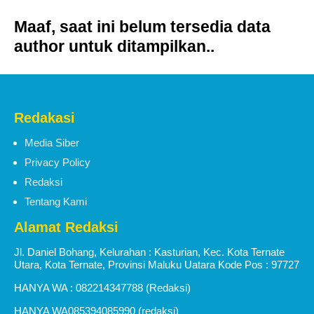
Tahbisan Imam Baru keuskupan Amboina di
Maaf, saat ini belum tersedia data
Tobelo.
author untuk ditampilkan..
Pemkab Halut Matangkan Digitalisasi Pajak
Daerah Bersama Bank Maluku Malut
Redakasi
Media Siber
Privacy Policy
Redaksi
Tentang Kami
Alamat Redaksi
Jl. Daniel Bohang, Kelurahan : Kasturian, Kec. Kota Ternate
Utara, Kota Ternate, Provinsi Maluku Uatara Kode Pos : 97727
HANYA WA : 082214347788 (Redaksi)
HANYA WA085394085990 (redaksi)