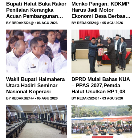
Bupati Halut Buka Rakor
Menko Pangan: KDKMP
Polri Berkreasi
Penilaian Kerangka
Harus Jadi Motor
Acuan Pembangunan
Ekonomi Desa Berbasis
Polresta Tidore Gulung Jaringan ‘Petani’ dan
Sekolah Rakyat
Potensi Lokal, Maluku
BY
REDAKSI24@
• 06 AGU 2026
BY
REDAKSI24@
• 05 AGU 2026
Kukumutuk.
Utara Fokus Hilirisasi
Pengedar Ganja Lokal
Perikanan dan
Perkebunan
Wakil Bupati Halmahera
DPRD Mulai Bahas KUA
Utara Hadiri Seminar
– PPAS 2027,Pemda
Nasional Koperasi
Halut Usulkan RP.1,08
Merah Putih di Ternate
Triliun.
BY
REDAKSI24@
• 05 AGU 2026
BY
REDAKSI24@
• 03 AGU 2026