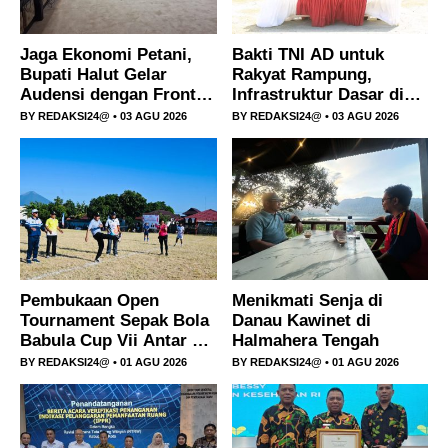
Jaga Ekonomi Petani,
Bakti TNI AD untuk
Bupati Halut Gelar
Rakyat Rampung,
Audensi dengan Front
Infrastruktur Dasar di
Petani Kelapa dan
Halmahera Tengah Kini
BY
REDAKSI24@
• 03 AGU 2026
BY
REDAKSI24@
• 03 AGU 2026
PT.NICO.
Dinikmati Warga
Pembukaan Open
Menikmati Senja di
Tournament Sepak Bola
Danau Kawinet di
Babula Cup Vii Antar RT
Halmahera Tengah
Se-Kelurahan Jambula
BY
REDAKSI24@
• 01 AGU 2026
BY
REDAKSI24@
• 01 AGU 2026
Berlangsung Meriah