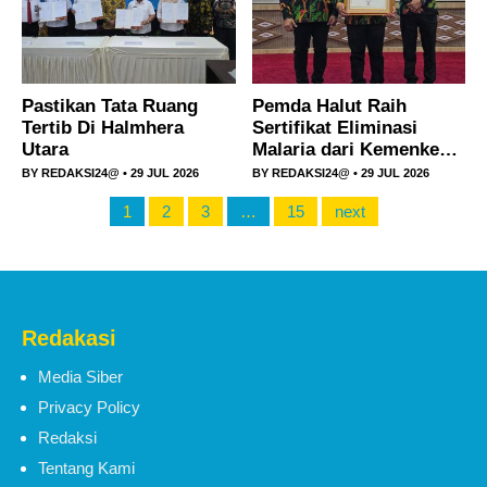
Pastikan Tata Ruang
Pemda Halut Raih
Tertib Di Halmhera
Sertifikat Eliminasi
Utara
Malaria dari Kemenkes
RI,Bupati Piet Hein
BY
REDAKSI24@
• 29 JUL 2026
BY
REDAKSI24@
• 29 JUL 2026
Babua Terima
1
2
3
…
15
next
Penghargaan.
Redakasi
Media Siber
Privacy Policy
Redaksi
Tentang Kami