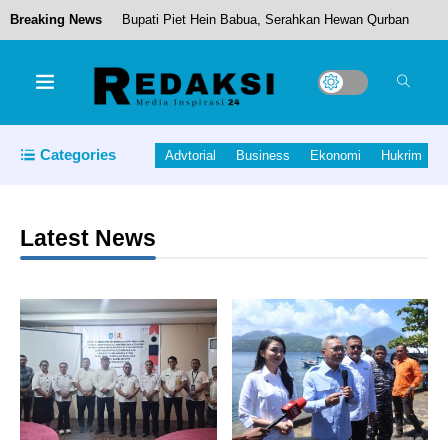
Breaking News
Bupati Piet Hein Babua, Serahkan Hewan Qurban
Untuk Masjid Attaqwa Kecamatan Malifut.
Bupati Halut Dukung Peningkatan Kualitas
Categories
Advtorial
Business
Ekonomi
Hukrim
Pendidikan Di Halmahera Utara
Latest News
Minds Behind the Machines: Personal Stories of
Gadget Innovators
Kapolda Maluku Utara Apresiasi Wisata Agro
Melon di Ternate: Bisa Jadi Inspirasi Anggota