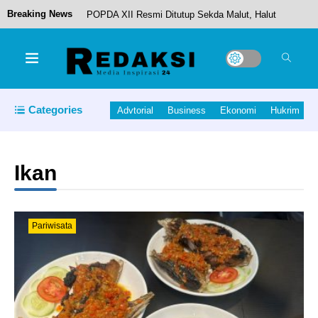
Breaking News
POPDA XII Resmi Ditutup Sekda Malut, Halut
Sukses Rebut Posisi Runner-Up.
Resmi Kantongi IPSKA Dari Kementerian
Categories
Advtorial
Business
Ekonomi
Hukrim
Perdagangan RI, Halmahera Utara Siap Untuk
Melakukan Ekspor sendiri
Ikan
Bupati Piet Hein Babua, Serahkan Hewan Qurban
Untuk Masjid Attaqwa Kecamatan Malifut.
Pariwisata
Bupati Halut Hadiri Pembukaan Retret dan
Tahbisan Imam Baru keuskupan Amboina di