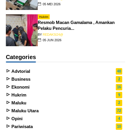
05 MEI 2026
Hukrim
Resmob Macan Gamalama , Amankan
Pelaku Pencuria...
BY
REDAKSI24@
05 JUN 2026
Categories
Advtorial
48
Business
2
Ekonomi
16
Hukrim
9
Maluku
2
Maluku Utara
72
Opini
4
Pariwisata
10