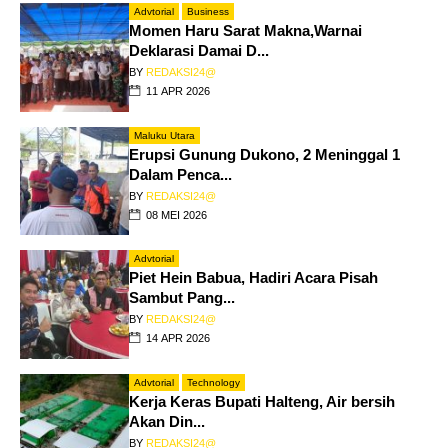
Advtorial
Business
Momen Haru Sarat Makna,Warnai
Deklarasi Damai D...
BY
REDAKSI24@
11 APR 2026
Maluku Utara
Erupsi Gunung Dukono, 2 Meninggal 1
Dalam Penca...
BY
REDAKSI24@
08 MEI 2026
Advtorial
Piet Hein Babua, Hadiri Acara Pisah
Sambut Pang...
BY
REDAKSI24@
14 APR 2026
Advtorial
Technology
Kerja Keras Bupati Halteng, Air bersih
Akan Din...
BY
REDAKSI24@