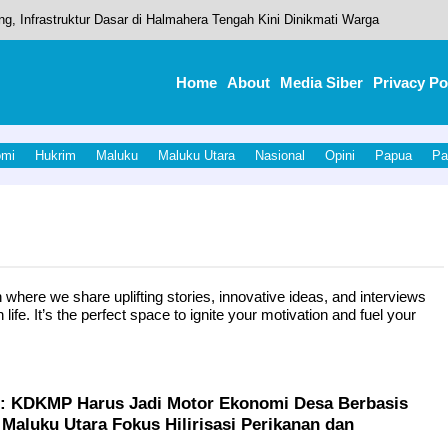
, Infrastruktur Dasar di Halmahera Tengah Kini Dinikmati Warga
rsih Akan Dinikmati Masyarakat
Home
About
Media Siber
Privacy Po
 kunjungan kerja Komisi V DPR RI
usiness Travelers
omi
Hukrim
Maluku
Maluku Utara
Nasional
Opini
Papua
Pa
ejumlah Pejabat OPD, Perkuat Kinerja Birokrasi
n where we share uplifting stories, innovative ideas, and interviews
ife. It’s the perfect space to ignite your motivation and fuel your
: KDKMP Harus Jadi Motor Ekonomi Desa Berbasis
 Maluku Utara Fokus Hilirisasi Perikanan dan