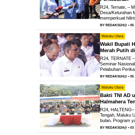
R24, Ternate, – M
Desa/Kelurahan M
memperkuat hiliri
BY
REDAKSI24@
• 05
Maluku Utara
Wakil Bupati 
Merah Putih di
R24, TERNATE – 
Seminar Nasional
Pelabuhan Perika
BY
REDAKSI24@
• 05
Maluku Utara
Bakti TNI AD 
Halmahera Ten
R24, HALTENG– P
Tengah, Maluku Ut
bulan. Program ya
BY
REDAKSI24@
• 03