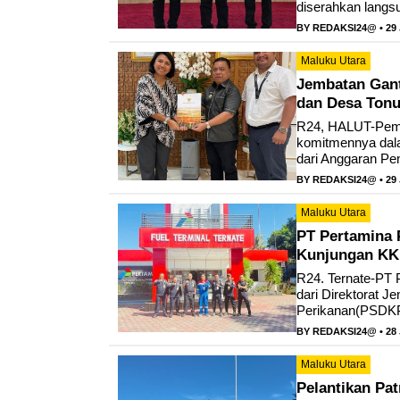
diserahkan langsu
BY
REDAKSI24@
• 29
Maluku Utara
Jembatan Gan
dan Desa Tonu
R24, HALUT-Peme
komitmennya dal
dari Anggaran Pe
BY
REDAKSI24@
• 29
Maluku Utara
PT Pertamina 
Kunjungan K
R24. Ternate-PT 
dari Direktorat 
Perikanan(PSDKP)
BY
REDAKSI24@
• 28
Maluku Utara
Pelantikan Pa