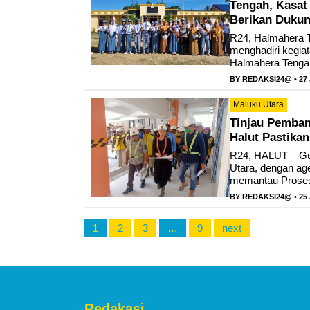
Tengah, Kasat
Berikan Duku
R24, Halmahera T
menghadiri kegia
Halmahera Tengah
BY
REDAKSI24@
• 27
Maluku Utara
Tinjau Pemban
Halut Pastikan
R24, HALUT – Gub
Utara, dengan ag
memantau Proses 
BY
REDAKSI24@
• 25
1
2
3
…
9
next
Redakasi