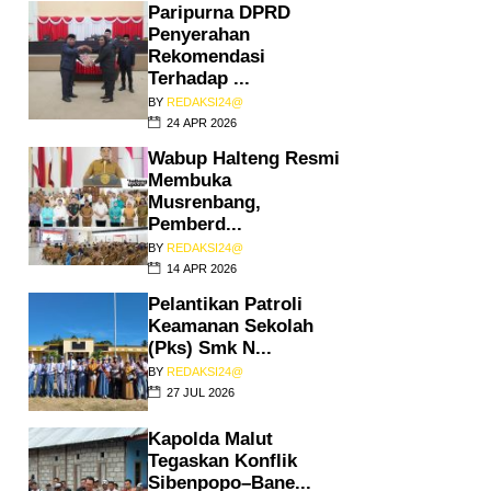
Paripurna DPRD
Penyerahan
Rekomendasi
Terhadap ...
BY
REDAKSI24@
24 APR 2026
Wabup Halteng Resmi
Membuka
Musrenbang,
Pemberd...
BY
REDAKSI24@
14 APR 2026
Pelantikan Patroli
Keamanan Sekolah
(Pks) Smk N...
BY
REDAKSI24@
27 JUL 2026
Kapolda Malut
Tegaskan Konflik
Sibenpopo–Bane...