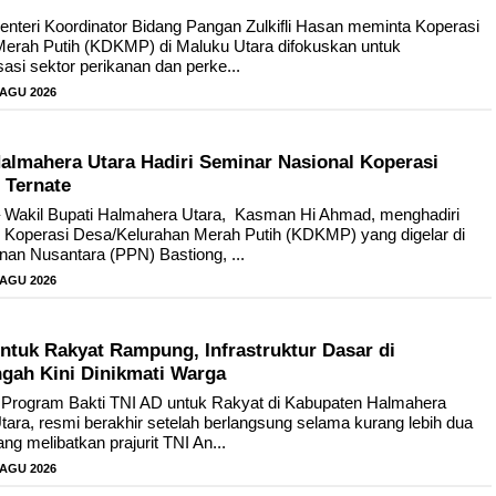
enteri Koordinator Bidang Pangan Zulkifli Hasan meminta Koperasi
erah Putih (KDKMP) di Maluku Utara difokuskan untuk
sasi sektor perikanan dan perke...
 AGU 2026
Halmahera Utara Hadiri Seminar Nasional Koperasi
 Ternate
Wakil Bupati Halmahera Utara, Kasman Hi Ahmad, menghadiri
 Koperasi Desa/Kelurahan Merah Putih (KDKMP) yang digelar di
nan Nusantara (PPN) Bastiong, ...
 AGU 2026
untuk Rakyat Rampung, Infrastruktur Dasar di
gah Kini Dinikmati Warga
rogram Bakti TNI AD untuk Rakyat di Kabupaten Halmahera
ara, resmi berakhir setelah berlangsung selama kurang lebih dua
ng melibatkan prajurit TNI An...
 AGU 2026