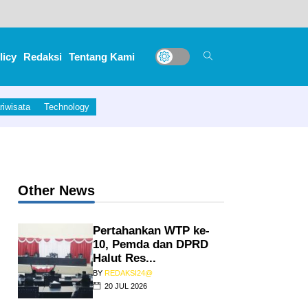
licy
Redaksi
Tentang Kami
riwisata
Technology
Other News
Pertahankan WTP ke-
10, Pemda dan DPRD
Halut Res...
BY
REDAKSI24@
20 JUL 2026