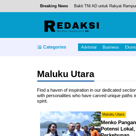
Breaking News
Bakti TNI AD untuk Rakyat Rampung
Kerja Keras Bupati Halteng, Air be
Ikram Malan Sangadji, menghadiri
Gadgets on the Go: Top Tech for B
Categories
Advtorial
Business
Ekon
Pemkab Halmahera Tengah Rotasi S
Maluku Utara
Find a haven of inspiration in our dedicated sectio
with personalities who have carved unique paths in l
spirit.
Maluku Utara
Menko Pangan
Potensi Lokal,
Perkebunan