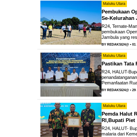
Maluku Utara
Pembukaan Ope
Se-Kelurahan 
R24, Ternate-Mana
pembukaan Open 
Jambula yang resm
BY
REDAKSI24@
• 01
Maluku Utara
Pastikan Tata 
R24, HALUT-Bupat
penandatanganan 
Pemanfaatan Ruan
BY
REDAKSI24@
• 29
Maluku Utara
Pemda Halut Ra
RI,Bupati Pie
R24, HALUT- Bupa
malaria dari Kem