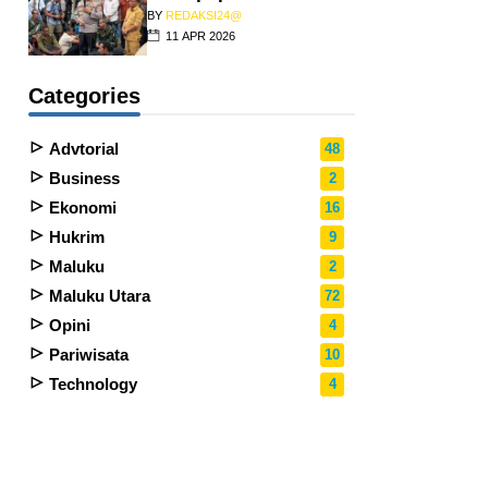
BY
REDAKSI24@
11 APR 2026
Categories
Advtorial
48
Business
2
Ekonomi
16
Hukrim
9
Maluku
2
Maluku Utara
72
Opini
4
Pariwisata
10
Technology
4