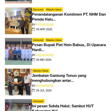
Ekonomi
Maluku Utara
Penandatanganan Komitmen PT. NHM Dan
Pemda Halu...
BY
REDAKSI24@
29 APR 2026
Advtorial
Maluku Utara
Pesan Bupati Piet Hein Babua,, Di Upacara
Hardi...
BY
REDAKSI24@
04 MEI 2026
Maluku Utara
Jembatan Gantung Tonuo yang
menghubungkan antar...
BY
REDAKSI24@
29 JUL 2026
Advtorial
Ini pesan Sekda Halut; Sambut HUT
Kabupaten Hal...