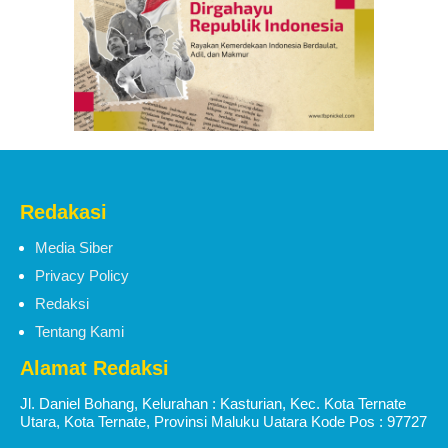
Redakasi
Media Siber
Privacy Policy
Redaksi
Tentang Kami
Alamat Redaksi
Jl. Daniel Bohang, Kelurahan : Kasturian, Kec. Kota Ternate
Utara, Kota Ternate, Provinsi Maluku Uatara Kode Pos : 97727