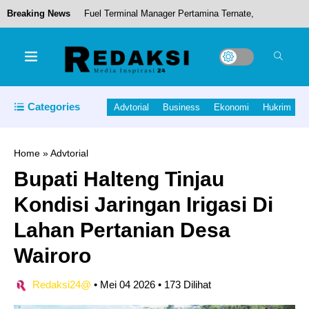
Breaking News
Fuel Terminal Manager Pertamina Ternate,
Giyanto, menghadiri puncak peringatan Hari
Ulang Tahun (HUT) ke-53 Himpunan Nelayan
Seluruh Indonesia (HNSI)
Categories
Advtorial
Business
Ekonomi
Hukrim
Ikram Malan Sangadji, melakukan peninjauan
langsung kesiapan Tempat Pemungutan Suara
Home
»
Advtorial
Bupati Halteng Tinjau
(TPS)
Kondisi Jaringan Irigasi Di
Lahan Pertanian Desa
Hamas leader killed in Lebanon; IDF withdrawing
Wairoro
some troops from Gaza
Redaksi24@
•
Mei 04 2026
•
173 Dilihat