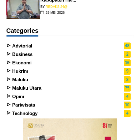
BY
REDAKSI24@
29 MEI 2026
Categories
Advtorial
48
Business
2
Ekonomi
16
Hukrim
9
Maluku
2
Maluku Utara
75
Opini
4
Pariwisata
10
Technology
4