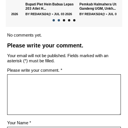
Bupati Piet Hein Babua Lepas
Pemkab Halmahera Utara
Memb
203 Atlet H...
Gandeng UGM, Unkh...
Utara
026
BY
REDAKSI24@
•
JUL 03 2026
BY
REDAKSI24@
•
JUL 03 2026
BY
R
No comments yet.
Please write your comment.
Your email will not be published. Fields marked with an
asterisk (*) must be filled.
Please write your comment.
*
Your Name
*