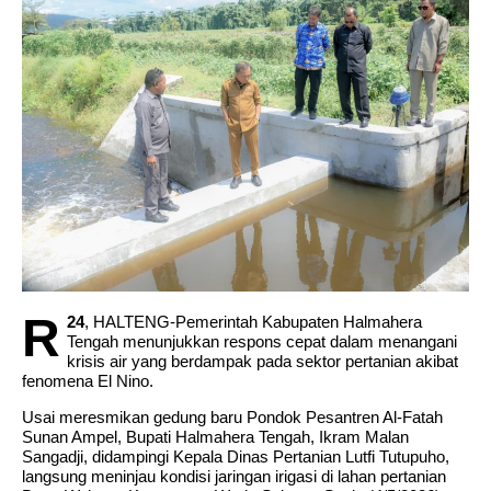
Pushing Boundaries: Gadgets That Redefined
What’s Possible
Wakil Bupati Halmahera Utara Hadiri Seminar
Nasional Koperasi Merah Putih di Ternate
R
24
, HALTENG-Pemerintah Kabupaten Halmahera
Tengah menunjukkan respons cepat dalam menangani
krisis air yang berdampak pada sektor pertanian akibat
fenomena El Nino.
Usai meresmikan gedung baru Pondok Pesantren Al-Fatah
Sunan Ampel, Bupati Halmahera Tengah, Ikram Malan
Sangadji, didampingi Kepala Dinas Pertanian Lutfi Tutupuho,
langsung meninjau kondisi jaringan irigasi di lahan pertanian