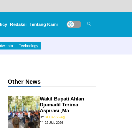
licy
Redaksi
Tentang Kami
riwisata
Technology
Other News
Wakil Bupati Ahlan
Djumadil Terima
Aspirasi ,Ma...
BY
REDAKSI24@
22 JUL 2026