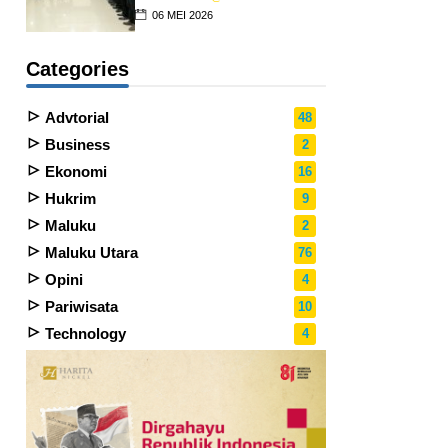
06 MEI 2026
Categories
Advtorial
48
Business
2
Ekonomi
16
Hukrim
9
Maluku
2
Maluku Utara
76
Opini
4
Pariwisata
10
Technology
4