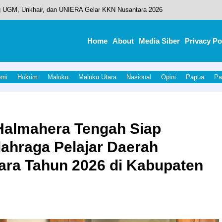
 UGM, Unkhair, dan UNIERA Gelar KKN Nusantara 2026
erminal Ternate Menerima Kunjungan KKPRL
Home
About
Media Siber
Privacy Po
ata Agro Melon di Ternate: Bisa Jadi Inspirasi Anggota Polri Berkreasi
Program Sekolah Kedinasan dan PJJ di Hardiknas 2026
omi
Hukrim
Maluku
Maluku Utara
Nasional
Opini
Papua
Pa
esa Gemia, Tim Unkhair Dorong Budidaya Berbasis Teknologi Tepat Guna
Halmahera Tengah Siap
lahraga Pelajar Daerah
ara Tahun 2026 di Kabupaten