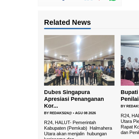
Related News
apura
Bupati Halut Buka Rakor
Menko
Penanganan
Penilaian Kerang...
Harus 
BY
REDAKSI24@
•
AGU 06 2026
BY
REDAK
AGU 08 2026
R24, HALUT-Bupati Halmahera
R24, Ter
Utara Piet Hein Babua,menghadiri
Koordinat
emerintah
Rapat Koordinasi Pemeriksaan
Hasan m
mkab) Halmahera
dan Penila...
Desa/Kel
jalin hubungan