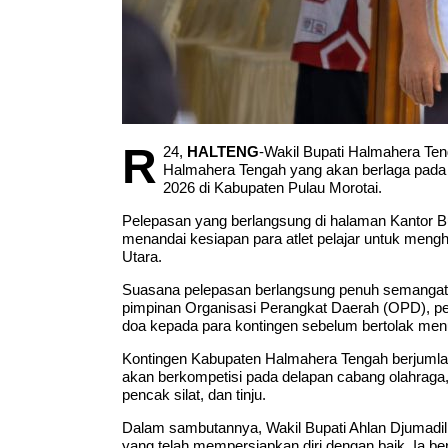
R
24,
HALTENG
-Wakil Bupati Halmahera Ten
Halmahera Tengah yang akan berlaga pada
2026 di Kabupaten Pulau Morotai.
Pelepasan yang berlangsung di halaman Kantor B
menandai kesiapan para atlet pelajar untuk meng
Utara.
Suasana pelepasan berlangsung penuh semangat. 
pimpinan Organisasi Perangkat Daerah (OPD), pela
doa kepada para kontingen sebelum bertolak men
Kontingen Kabupaten Halmahera Tengah berjumlah 113 
akan berkompetisi pada delapan cabang olahraga, ya
pencak silat, dan tinju.
Dalam sambutannya, Wakil Bupati Ahlan Djumadil m
yang telah mempersiapkan diri dengan baik. Ia b