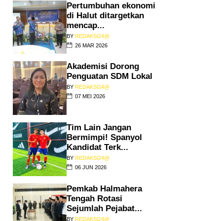
Pertumbuhan ekonomi
di Halut ditargetkan
mencap...
BY
REDAKSI24@
26 MAR 2026
Akademisi Dorong
Penguatan SDM Lokal
BY
REDAKSI24@
07 MEI 2026
Tim Lain Jangan
Bermimpi! Spanyol
Kandidat Terk...
BY
REDAKSI24@
06 JUN 2026
Pemkab Halmahera
Tengah Rotasi
Sejumlah Pejabat...
BY
REDAKSI24@