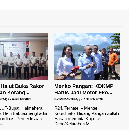
 Pangan: KDKMP
Wakil Bupati Halmahera
D
Jadi Motor Eko...
Utara Hadiri Semi...
P
SI24@
•
AGU 05 2026
BY
REDAKSI24@
•
AGU 05 2026
B
nate, – Menteri
R24, TERNATE – Wakil Bupati
R
or Bidang Pangan Zulkifli
Halmahera Utara, Kasman Hi
H
eminta Koperasi
Ahmad, menghadiri Seminar
r
urahan M...
Nasional Kopera...
d