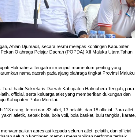
gah, Ahlan Djumadil, secara resmi melepas kontingen Kabupaten
 Pekan Olahraga Pelajar Daerah (POPDA) XII Maluku Utara Tahun
upati Halmahera Tengah ini menjadi momentum penting yang
harumkan nama daerah pada ajang olahraga tingkat Provinsi Maluku
Turut hadir Sekretaris Daerah Kabupaten Halmahera Tengah, para
tih, official, serta keluarga atlet yang memberikan dukungan dan
uju Kabupaten Pulau Morotai.
orang, terdiri dari 82 atlet, 13 pelatih, dan 18 official. Para atlet
kni atletik, sepak bola, bola voli, bola basket, bulu tangkis, karate,
enyampaikan apresiasi kepada seluruh atlet, pelatih, dan official
erharap seluruh kontingen mampu menampilkan performa terbaik,