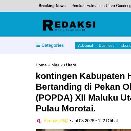
Breaking News
Pemkab Halmahera Utara Gandeng
PT Pertamina Patra Niaga Fuel T
Kapolda Maluku Utara Apresiasi Wis
Pemprov Maluku Utara Luncurkan 
Categories
Advtorial
Business
Ekon
Domestikasi Kepiting Kelapa di D
Home
»
Maluku Utara
kontingen Kabupaten 
Bertanding di Pekan O
(POPDA) XII Maluku Ut
Pulau Morotai.
Redaksi24@
•
Jul 03 2026
•
122 Dilihat