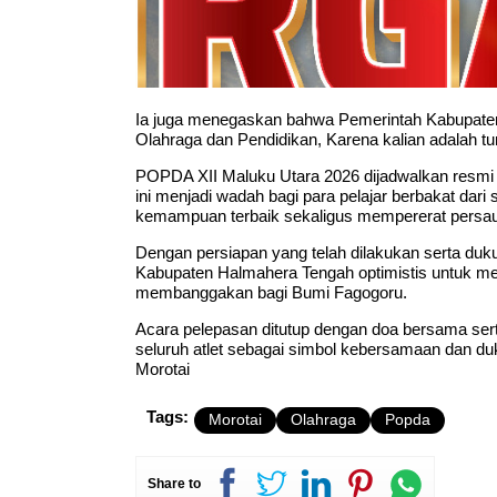
Ia juga menegaskan bahwa Pemerintah Kabupate
Olahraga dan Pendidikan, Karena kalian adalah t
POPDA XII Maluku Utara 2026 dijadwalkan resmi d
ini menjadi wadah bagi para pelajar berbakat dar
kemampuan terbaik sekaligus mempererat persaud
Dengan persiapan yang telah dilakukan serta duk
Kabupaten Halmahera Tengah optimistis untuk me
membanggakan bagi Bumi Fagogoru.
Acara pelepasan ditutup dengan doa bersama serta 
seluruh atlet sebagai simbol kebersamaan dan 
Morotai
Tags:
Morotai
Olahraga
Popda
Share to