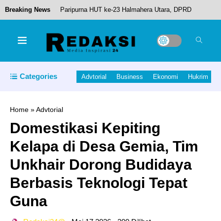
Breaking News
Paripurna HUT ke-23 Halmahera Utara, DPRD
dan Pemda Tegaskan Komitmen Bangun Daerah
Lebih Maju
Kendalikan Inflasi Daerah, Bupati ikram AJak
Categories
Advtorial
Business
Ekonomi
Hukrim
ASN Perkuat Belanja Lokal
Home
»
Advtorial
Domestikasi Kepiting
Puluhan Emak-Emak Pedagang di Ternate
Kelapa di Desa Gemia, Tim
Mengamuk, Tolak Pemindahan Lapak
Unkhair Dorong Budidaya
Berbasis Teknologi Tepat
Israeli hostage freed by Hamas says ‘time is
Guna
running out’ for captives as she describes