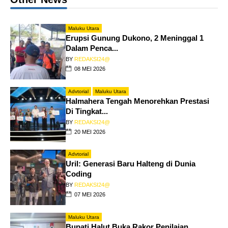
Maluku Utara
Erupsi Gunung Dukono, 2 Meninggal 1
Dalam Penca...
BY
REDAKSI24@
08 MEI 2026
Advtorial
Maluku Utara
Halmahera Tengah Menorehkan Prestasi
Di Tingkat...
BY
REDAKSI24@
20 MEI 2026
Advtorial
Uril: Generasi Baru Halteng di Dunia
Coding
BY
REDAKSI24@
07 MEI 2026
Maluku Utara
Bupati Halut Buka Rakor Penilaian