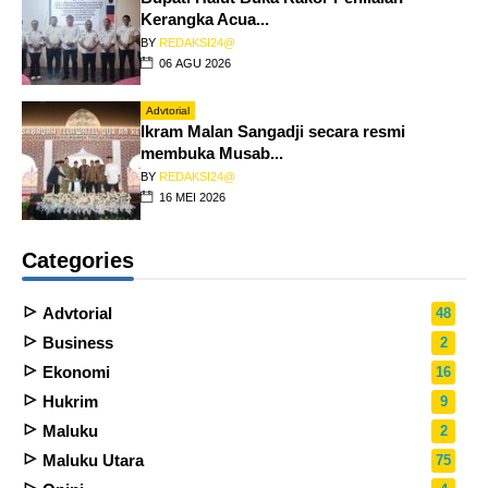
Kerangka Acua...
BY
REDAKSI24@
06 AGU 2026
Advtorial
Ikram Malan Sangadji secara resmi
membuka Musab...
BY
REDAKSI24@
16 MEI 2026
Categories
Advtorial
48
Business
2
Ekonomi
16
Hukrim
9
Maluku
2
Maluku Utara
75