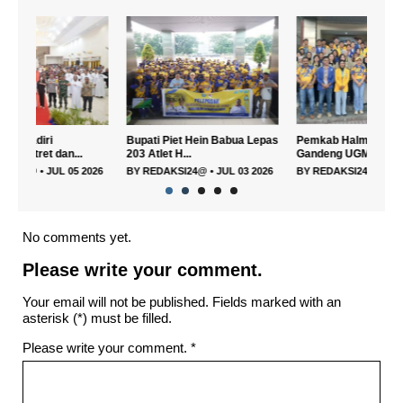
Bupati Piet Hein Babua Lepas
Pemkab Halmahera Utara
Memb
203 Atlet H...
Gandeng UGM, Unkh...
Utara
026
BY
REDAKSI24@
•
JUL 03 2026
BY
REDAKSI24@
•
JUL 03 2026
BY
R
No comments yet.
Please write your comment.
Your email will not be published. Fields marked with an
asterisk (*) must be filled.
Please write your comment.
*