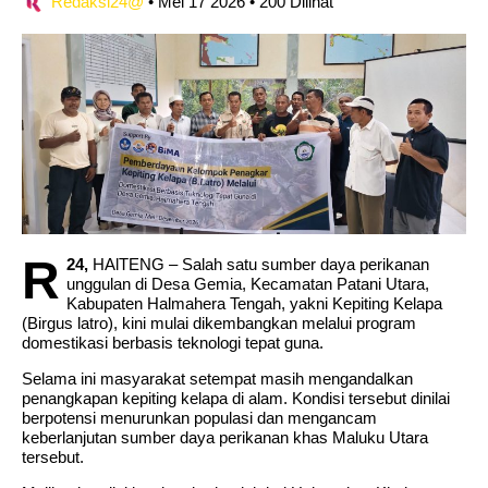
Redaksi24@
•
Mei 17 2026
•
200 Dilihat
harrowing conditions
Momen Haru Sarat Makna,Warnai Deklarasi
Damai Desa Kira dan Desa Duma
R
24,
HAlTENG – Salah satu sumber daya perikanan
unggulan di Desa Gemia, Kecamatan Patani Utara,
Kabupaten Halmahera Tengah, yakni Kepiting Kelapa
(Birgus latro), kini mulai dikembangkan melalui program
domestikasi berbasis teknologi tepat guna.
Selama ini masyarakat setempat masih mengandalkan
penangkapan kepiting kelapa di alam. Kondisi tersebut dinilai
berpotensi menurunkan populasi dan mengancam
keberlanjutan sumber daya perikanan khas Maluku Utara
tersebut.