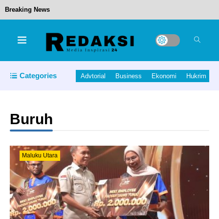
Breaking News
Prestasi Pendidikan Maluku Utara, Tingkat
Kelulusan Siswa Tahun 2026 Capai 98,91 Persen
Categories
Advtorial
Business
Ekonomi
Hukrim
Israeli hostage freed by Hamas says ‘time is
running out’ for captives as she describes
Buruh
harrowing conditions
Maluku Utara
Tim Lain Jangan Bermimpi! Spanyol Kandidat
Terkuat Juara Piala Dunia 2026