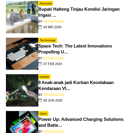
Advtorial
Bupati Halteng Tinjau Kondisi Jaringan
Irigasi ...
BY
REDAKSI24@
04 MEI 2026
Technology
Space Tech: The Latest Innovations
Propelling U...
BY
REDAKSI24@
07 FEB 2024
Hukrim
8 Anak-anak jadi Korban Kecelakaan
Kendaraan VI...
BY
REDAKSI24@
08 JUN 2026
Opini
Power Up: Advanced Charging Solutions
and Batte...
BY
REDAKSI24@