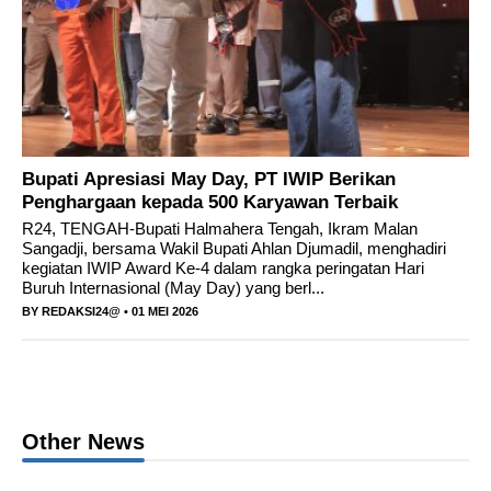
Bupati Ikram Malan Sangadji menyampaikan
apresiasi atas dukungan dan kinerja PT
Indonesia Weda Bay Industrial Park dalam
Bupati Apresiasi May Day, PT IWIP Berikan
membantu penyediaan kebutuhan air bersi
Penghargaan kepada 500 Karyawan Terbaik
R24, TENGAH-Bupati Halmahera Tengah, Ikram Malan
Power Up: Advanced Charging Solutions and
Sangadji, bersama Wakil Bupati Ahlan Djumadil, menghadiri
kegiatan IWIP Award Ke-4 dalam rangka peringatan Hari
Battery Tech Innovations
Buruh Internasional (May Day) yang berl...
BY
REDAKSI24@
• 01 MEI 2026
Other News