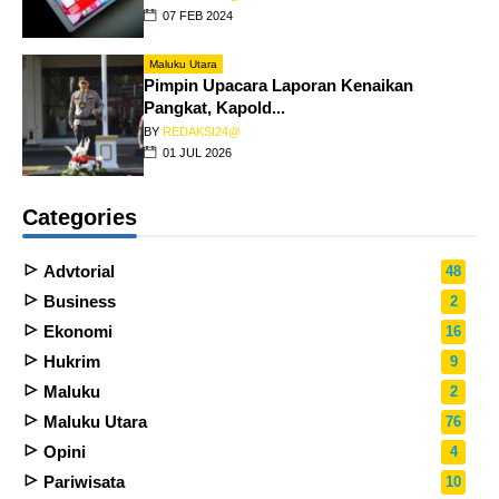
07 FEB 2024
Maluku Utara
Pimpin Upacara Laporan Kenaikan
Pangkat, Kapold...
BY
REDAKSI24@
01 JUL 2026
Categories
Advtorial
48
Business
2
Ekonomi
16
Hukrim
9
Maluku
2
Maluku Utara
76
Opini
4
Pariwisata
10