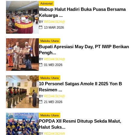
Advtorial
Wabup Halut Hadiri Buka Puasa Bersama
Keluarga ...
BY
REDAKSI24@
13 MAR 2026
Maluku Utara
Bupati Apresiasi May Day, PT IWIP Berikan
Pengh...
BY
REDAKSI24@
01 MEI 2026
Maluku Utara
10 Personel Satgas Amole II 2025 Yon B
Resimen ...
BY
REDAKSI24@
21 MEI 2026
Maluku Utara
POPDA XII Resmi Ditutup Sekda Malut,
Halut Suks...
BY
REDAKSI24@