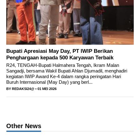
Ikram Malan Sangadji, menghadiri kunjungan
kerja Komisi V DPR RI
Bupati Apresiasi May Day, PT IWIP Berikan
Penghargaan kepada 500 Karyawan Terbaik
R24, TENGAH-Bupati Halmahera Tengah, Ikram Malan
Sangadji, bersama Wakil Bupati Ahlan Djumadil, menghadiri
kegiatan IWIP Award Ke-4 dalam rangka peringatan Hari
Buruh Internasional (May Day) yang berl...
BY
REDAKSI24@
• 01 MEI 2026
Other News