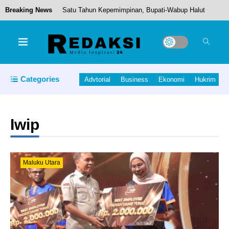
Breaking News
Satu Tahun Kepemimpinan, Bupati-Wabup Halut
Menikmati Senja di Danau Kawinet di Halmahera
Categories
Advtorial
Business
Ekonomi
Hukrim
Tengah
Iwip
Dihantam Gelombang, Longboat POB 8 Orang
Terbalik di Perairan Depan Selat Lebeno
Maluku Utara
Halmahera Utara
Space Tech: The Latest Innovations Propelling
Us to New Frontiers