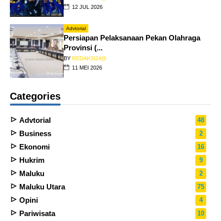
12 JUL 2026
Advtorial
Persiapan Pelaksanaan Pekan Olahraga
Provinsi (...
BY
REDAKSI24@
11 MEI 2026
Categories
Advtorial
48
Business
2
Ekonomi
16
Hukrim
9
Maluku
2
Maluku Utara
75
Opini
4
Pariwisata
10