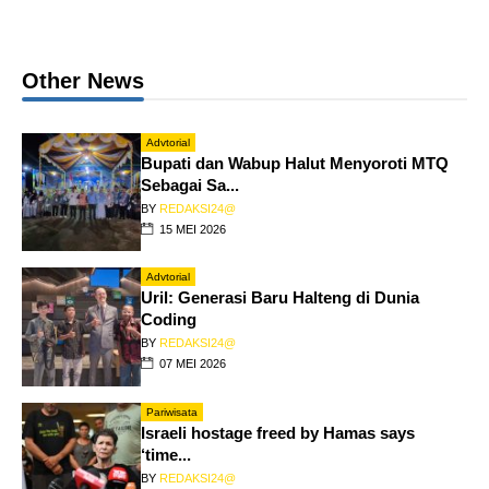
Other News
Advtorial
Bupati dan Wabup Halut Menyoroti MTQ
Sebagai Sa...
BY
REDAKSI24@
15 MEI 2026
Advtorial
Uril: Generasi Baru Halteng di Dunia
Coding
BY
REDAKSI24@
07 MEI 2026
Pariwisata
Israeli hostage freed by Hamas says
‘time...
BY
REDAKSI24@