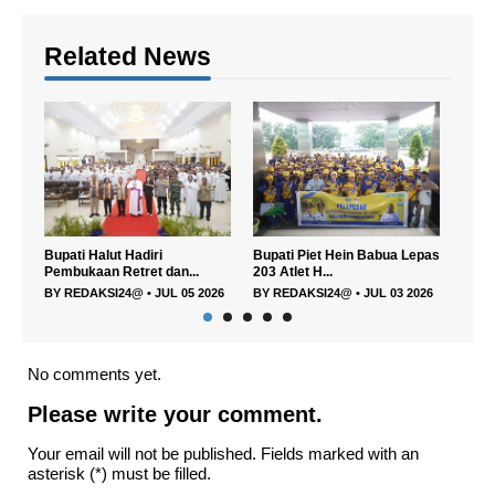
Related News
alut Hadiri
Bupati Piet Hein Babua Lepas
Pemkab Halmahera 
an Retret dan...
203 Atlet H...
Gandeng UGM, Unkh.
KSI24@
•
JUL 05 2026
BY
REDAKSI24@
•
JUL 03 2026
BY
REDAKSI24@
•
JUL
No comments yet.
Please write your comment.
Your email will not be published. Fields marked with an
asterisk (*) must be filled.