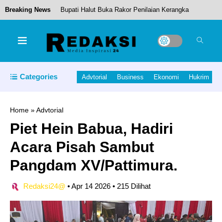
Breaking News
Bupati Halut Buka Rakor Penilaian Kerangka
Acuan Pembangunan Sekolah Rakyat
Kukumutuk.
Categories
Advtorial
Business
Ekonomi
Hukrim
kontingen Kabupaten Halmahera Tengah Siap
Bertanding di Pekan Olahraga Pelajar Daerah
Home
»
Advtorial
Piet Hein Babua, Hadiri
(POPDA) XII Maluku Utara Tahun 2026 di
Acara Pisah Sambut
Kabupaten Pulau Morotai.
Pangdam XV/Pattimura.
Pushing Boundaries: Gadgets That Redefined
Redaksi24@
•
Apr 14 2026
•
215 Dilihat
What’s Possible