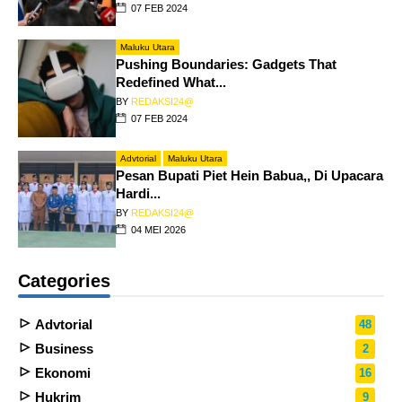
07 FEB 2024
Maluku Utara
Pushing Boundaries: Gadgets That
Redefined What...
BY
REDAKSI24@
07 FEB 2024
Advtorial
Maluku Utara
Pesan Bupati Piet Hein Babua,, Di Upacara
Hardi...
BY
REDAKSI24@
04 MEI 2026
Categories
Advtorial
48
Business
2
Ekonomi
16
Hukrim
9