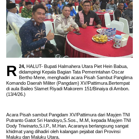
Erupsi Gunung Dukono, 2 Meninggal 1 Dalam
Pencarian
R
Bupati Halut Piet Hein Babua, Dilantik Sebagai
24,
HALUT- Bupati Halmahera Utara Piet Hein Babua,
didampingi Kepala Bagian Tata Pemerintahan Oscar
Bertho Mene, menghadiri acara Pisah Sambut Panglima
Wakil Ketua Bidang Tata Kelola Dan
Komando Daerah Militer (Pangdam) XV/Pattimura.Bertempat
di aula Baileo Slamet Riyadi Makorem 151/Binaiya di Ambon.
Kelembagaan Di Laut Aspeksindo,
(13/4/26.)
Acara Pisah sambut Pangdam XV/Pattimura dari Mayjen TNI
Putranto Gatot Sri Handoyo,S.Sos., M.M, kepada Mayjen TNI
Dody Triwinarto,S.I.P., M.Han. Acaranya berlangsung sangat
khidmat yang dihadiri oleh kalangan pejabat dari Provinsi
Maluku dan Maluku Utara.