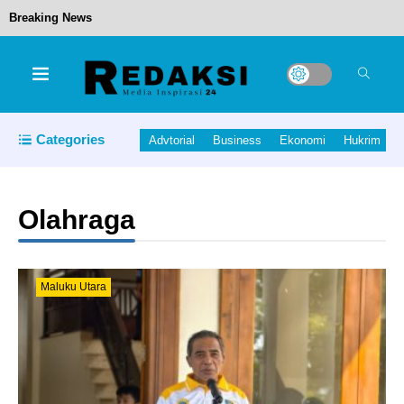
Breaking News
10 Personel Satgas Amole II 2025 Yon B
Resimen II Pelopor Pasukan Brimob III Kembali
Ke Bumi Kie Raha
Pemerintah Kabupaten Halmahera Utara kembali
Categories
Advtorial
Business
Ekonomi
Hukrim
mencatatkan prestasi
Olahraga
Pertahankan WTP ke-10, Pemda dan DPRD
Halut Resmi Sahkan Ranperda
Maluku Utara
Pertanggungjawaban APBD 2025.
PT Pertamina Patra Niaga Fuel Terminal Ternate
Menerima Kunjungan KKPRL