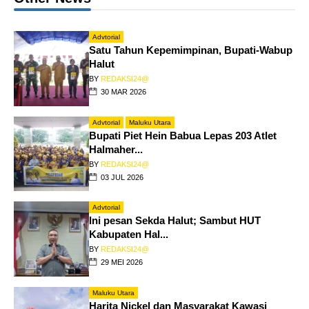
Advtorial
Satu Tahun Kepemimpinan, Bupati-Wabup
Halut
BY
REDAKSI24@
30 MAR 2026
Advtorial
Maluku Utara
Bupati Piet Hein Babua Lepas 203 Atlet
Halmaher...
BY
REDAKSI24@
03 JUL 2026
Advtorial
Ini pesan Sekda Halut; Sambut HUT
Kabupaten Hal...
BY
REDAKSI24@
29 MEI 2026
Maluku Utara
Harita Nickel dan Masyarakat Kawasi