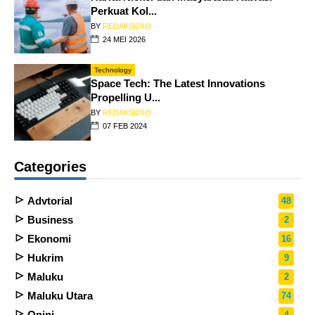
Perkuat Kol...
BY
REDAKSI24@
24 MEI 2026
Technology
Space Tech: The Latest Innovations
Propelling U...
BY
REDAKSI24@
07 FEB 2024
Categories
Advtorial
48
Business
2
Ekonomi
16
Hukrim
9
Maluku
2
Maluku Utara
74
Opini
4