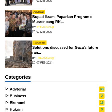
01 MEI 2026
Advtorial
Bupati Ikram, Paparkan Program di
Musrenbang RK...
BY
REDAKSI24@
07 MEI 2026
Pariwisata
Solutions discussed for Gaza’s future
ran...
BY
REDAKSI24@
07 FEB 2024
Categories
Advtorial
48
Business
2
Ekonomi
16
Hukrim
9