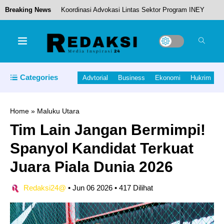
Breaking News
Koordinasi Advokasi Lintas Sektor Program INEY
II, Perkuat Sinergi Percepatan Penurunan
Stunting
Kapolda Malut Dukungan Penuh Keamanan
Categories
Advtorial
Business
Ekonomi
Hukrim
Event Olahraga Porprov V Malut 2026
Home
»
Maluku Utara
Tim Lain Jangan Bermimpi!
Bupati Halut Meraih Penghargaan KWP Awards
Spanyol Kandidat Terkuat
2026
Juara Piala Dunia 2026
Redaksi24@
•
Jun 06 2026
•
417 Dilihat
Pemprov Maluku Utara Luncurkan Program
Sekolah Kedinasan dan PJJ di Hardiknas 2026