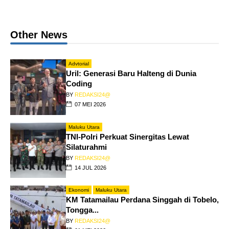
Other News
Advtorial
Uril: Generasi Baru Halteng di Dunia
Coding
BY
REDAKSI24@
07 MEI 2026
Maluku Utara
TNI-Polri Perkuat Sinergitas Lewat
Silaturahmi
BY
REDAKSI24@
14 JUL 2026
Ekonomi
Maluku Utara
KM Tatamailau Perdana Singgah di Tobelo,
Tongga...
BY
REDAKSI24@