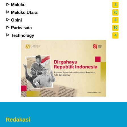
Maluku
2
Maluku Utara
75
Opini
4
Pariwisata
10
Technology
4
Redakasi