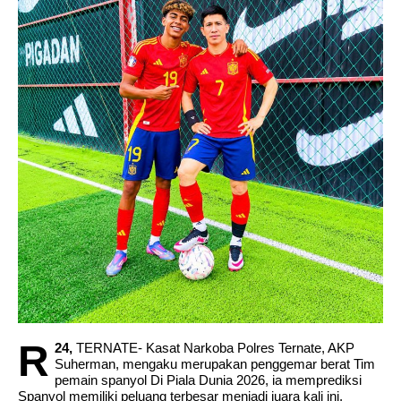
Pastikan Tata Ruang Tertib Di Halmhera Utara
R
24,
TERNATE- Kasat Narkoba Polres Ternate, AKP
Suherman, mengaku merupakan penggemar berat Tim
pemain spanyol Di Piala Dunia 2026, ia memprediksi
Spanyol memiliki peluang terbesar menjadi juara kali ini.