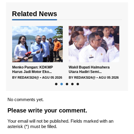
Related News
Menko Pangan: KDKMP
Wakil Bupati Halmahera
DPRD
Harus Jadi Motor Eko...
Utara Hadiri Semi...
PPAS 
026
BY
REDAKSI24@
•
AGU 05 2026
BY
REDAKSI24@
•
AGU 05 2026
BY
R
No comments yet.
Please write your comment.
Your email will not be published. Fields marked with an
asterisk (*) must be filled.