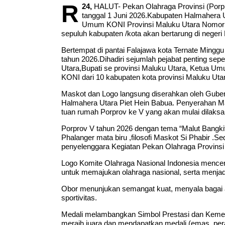
R
24,
HALUT- Pekan Olahraga Provinsi (Porprov
tanggal 1 Juni 2026.Kabupaten Halmahera U
Umum KONI Provinsi Maluku Utara Nomor 011
sepuluh kabupaten /kota akan bertarung di negeri
Bertempat di pantai Falajawa kota Ternate Mingg
tahun 2026.Dihadiri sejumlah pejabat penting s
Utara,Bupati se provinsi Maluku Utara, Ketua 
KONI dari 10 kabupaten kota provinsi Maluku Uta
Maskot dan Logo langsung diserahkan oleh Gub
Halmahera Utara Piet Hein Babua. Penyerahan Ma
tuan rumah Porprov ke V yang akan mulai dilaksa
Porprov V tahun 2026 dengan tema “Malut Bangki
Phalanger mata biru ,filosofi Maskot Si Phabir 
penyelenggara Kegiatan Pekan Olahraga Provinsi
Logo Komite Olahraga Nasional Indonesia mencerm
untuk memajukan olahraga nasional, serta menja
Obor menunjukan semangat kuat, menyala bagai ap
sportivitas.
Medali melambangkan Simbol Prestasi dan Kemenan
meraih juara dan mendapatkan medali (emas, pera