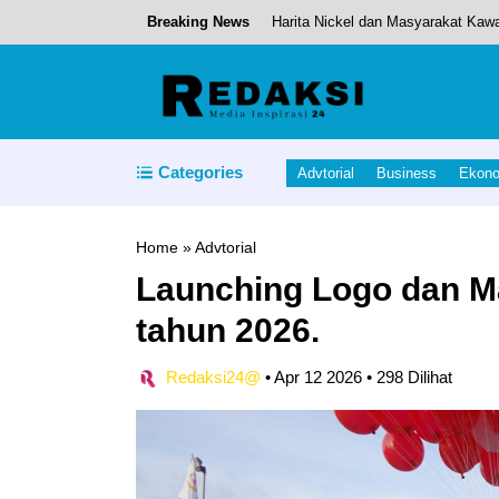
Breaking News
Harita Nickel dan Masyarakat Kaw
Pesan Bupati Piet Hein Babua,, Di
The Role of Big Data in Shaping t
Satu Tahun Kepemimpinan, Bupati
Categories
Advtorial
Business
Ekon
Minds Behind the Machines: Person
Home
»
Advtorial
Launching Logo dan M
tahun 2026.
Redaksi24@
•
Apr 12 2026
•
298 Dilihat