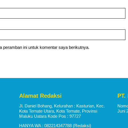
a peramban ini untuk komentar saya berikutnya.
Alamat Redaksi
PT.
Jl. Daniel Bohang, Kelurahan : Kasturian, Kec.
Nomor
Kota Ternate Utara, Kota Ternate, Provinsi
Juni 
Maluku Uatara Kode Pos : 97727
HANYA WA : 082214347788 (Redaksi)