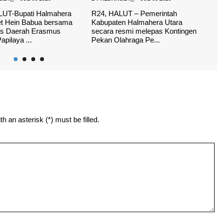
LUT – Pemerintah
R24, HALUT– Pemerintah
R
en Halmahera Utara
Kabupaten Halmahera Utara
K
esmi melepas Kontingen
kembali berkolaborasi dengan tiga
m
ahraga Pe...
perguruan tingg...
s
h an asterisk (*) must be filled.