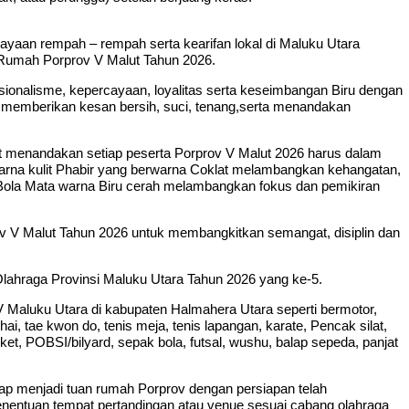
yaan rempah – rempah serta kearifan lokal di Maluku Utara
Rumah Porprov V Malut Tahun 2026.
ionalisme, kepercayaan, loyalitas serta keseimbangan Biru dengan
ih memberikan kesan bersih, suci, tenang,serta menandakan
at menandakan setiap peserta Porprov V Malut 2026 harus dalam
warna kulit Phabir yang berwarna Coklat melambangkan kehangatan,
 Bola Mata warna Biru cerah melambangkan fokus dan pemikiran
 V Malut Tahun 2026 untuk membangkitkan semangat, disiplin dan
lahraga Provinsi Maluku Utara Tahun 2026 yang ke-5.
V Maluku Utara di kabupaten Halmahera Utara seperti bermotor,
hai, tae kwon do, tenis meja, tenis lapangan, karate, Pencak silat,
asket, POBSI/bilyard, sepak bola, futsal, wushu, balap sepeda, panjat
p menjadi tuan rumah Porprov dengan persiapan telah
penentuan tempat pertandingan atau venue sesuai cabang olahraga