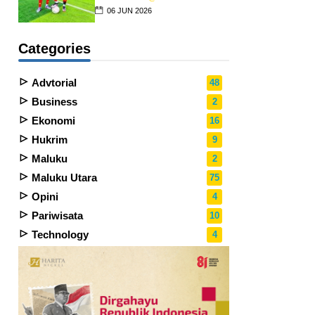
06 JUN 2026
Categories
Advtorial
48
Business
2
Ekonomi
16
Hukrim
9
Maluku
2
Maluku Utara
75
Opini
4
Pariwisata
10
Technology
4