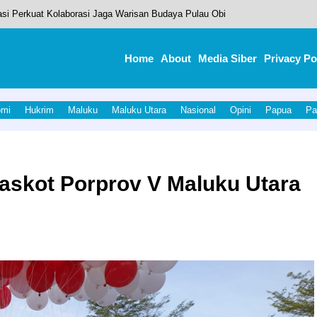
asi Perkuat Kolaborasi Jaga Warisan Budaya Pulau Obi
 Upacara Hardiknas 2026.Tingkatkan Mutu Pendidikan Di Halut.
Home
About
Media Siber
Privacy Po
he Businesses of Tomorrow
-Wabup Halut
omi
Hukrim
Maluku
Maluku Utara
Nasional
Opini
Papua
Pa
al Stories of Gadget Innovators
askot Porprov V Maluku Utara