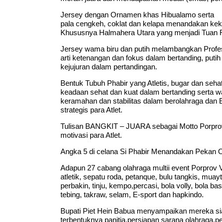
Jersey dengan Ornamen khas Hibualamo serta
pala cengkeh, coklat dan kelapa menandakan keka
Khususnya Halmahera Utara yang menjadi Tuan 
Jersey wama biru dan putih melambangkan Profes
arti ketenangan dan fokus dalam bertanding, put
kejujuran dalam pertandingan.
Bentuk Tubuh Phabir yang Atletis, bugar dan seh
keadaan sehat dan kuat dalam bertanding serta 
keramahan dan stabilitas dalam berolahraga dan
strategis para Atlet.
Tulisan BANGKIT – JUARA sebagai Motto Porprov
motivasi para Atlet.
Angka 5 di celana Si Phabir Menandakan Pekan O
Adapun 27 cabang olahraga multii event Porprov 
atletik, sepatu roda, petanque, bulu tangkis, muayt
perbakin, tinju, kempo,percasi, bola volly, bola b
tebing, takraw, selam, E-sport dan hapkindo.
Bupati Piet Hein Babua menyampaikan mereka sia
terbentuknya panitia,persiapan sarana olahraga,