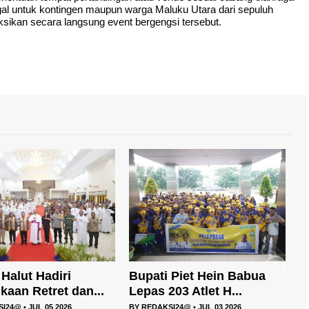
gal untuk kontingen maupun warga Maluku Utara dari sepuluh
ksikan secara langsung event bergengsi tersebut.
 Piet Hein Babua
Pemkab Halmahera Utara
M
03 Atlet H...
Gandeng UGM, Unkh...
U
SI24@
•
JUL 03 2026
BY
REDAKSI24@
•
JUL 03 2026
B