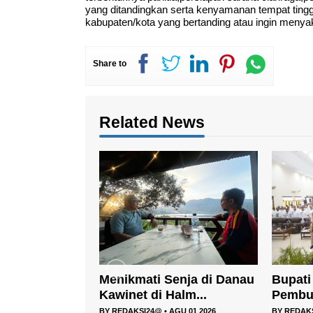
yang ditandingkan serta kenyamanan tempat ting
kabupaten/kota yang bertanding atau ingin menya
Share to
Related News
enja di Danau
Bupati Halut Hadiri
Bupati
alm...
Pembukaan Retret dan...
Lepas 2
AGU 01 2026
BY
REDAKSI24@
•
JUL 05 2026
BY
REDAK