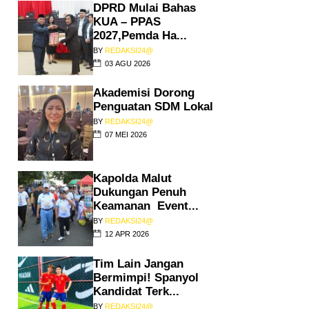
DPRD Mulai Bahas
KUA – PPAS
2027,Pemda Ha...
BY
REDAKSI24@
03 AGU 2026
Akademisi Dorong
Penguatan SDM Lokal
BY
REDAKSI24@
07 MEI 2026
Kapolda Malut
Dukungan Penuh
Keamanan Event...
BY
REDAKSI24@
12 APR 2026
Tim Lain Jangan
Bermimpi! Spanyol
Kandidat Terk...
BY
REDAKSI24@