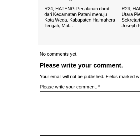
rjalanan darat
R24, HALUT-Bupati Halmahera
R24, HA
 Patani menuju
Utara Piet Hein Babua bersama
Kabupat
bupaten Halmahera
Sekretaris Daerah Erasmus
secara r
Joseph Papilaya ...
Pekan Ol
No comments yet.
Please write your comment.
Your email will not be published. Fields marked wit
Please write your comment.
*