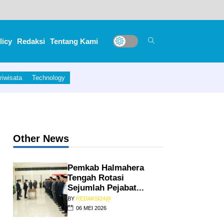
licy
Redaksi
Tentang Kami
riwisata
Technology
Other News
Pemkab Halmahera
Tengah Rotasi
Sejumlah Pejabat...
BY
REDAKSI24@
06 MEI 2026