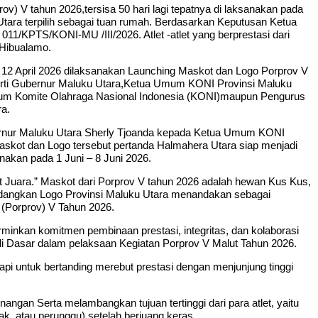
) V tahun 2026,tersisa 50 hari lagi tepatnya di laksanakan pada
tara terpilih sebagai tuan rumah. Berdasarkan Keputusan Ketua
/KPTS/KONI-MU /III/2026. Atlet -atlet yang berprestasi dari
 Hibualamo.
u 12 April 2026 dilaksanakan Launching Maskot dan Logo Porprov V
eperti Gubernur Maluku Utara,Ketua Umum KONI Provinsi Maluku
Umum Komite Olahraga Nasional Indonesia (KONI)maupun Pengurus
ra.
ernur Maluku Utara Sherly Tjoanda kepada Ketua Umum KONI
skot dan Logo tersebut pertanda Halmahera Utara siap menjadi
nakan pada 1 Juni – 8 Juni 2026.
t Juara.” Maskot dari Porprov V tahun 2026 adalah hewan Kus Kus,
.Sedangkan Logo Provinsi Maluku Utara menandakan sebagai
 (Porprov) V Tahun 2026.
inkan komitmen pembinaan prestasi, integritas, dan kolaborasi
di Dasar dalam pelaksaan Kegiatan Porprov V Malut Tahun 2026.
i untuk bertanding merebut prestasi dengan menjunjung tinggi
gan Serta melambangkan tujuan tertinggi dari para atlet, yaitu
k, atau perunggu) setelah berjuang keras.