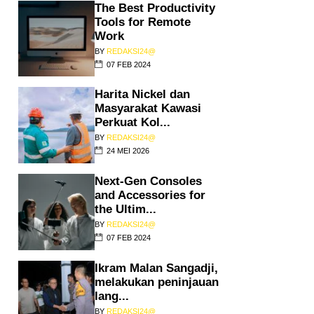
The Best Productivity
Tools for Remote
Work
BY
REDAKSI24@
07 FEB 2024
Harita Nickel dan
Masyarakat Kawasi
Perkuat Kol...
BY
REDAKSI24@
24 MEI 2026
Next-Gen Consoles
and Accessories for
the Ultim...
BY
REDAKSI24@
07 FEB 2024
Ikram Malan Sangadji,
melakukan peninjauan
lang...
BY
REDAKSI24@