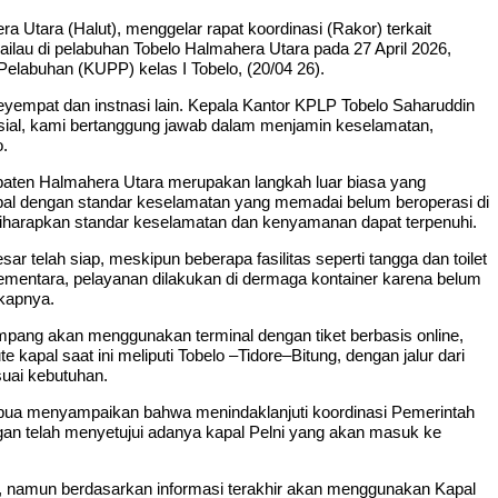
 Utara (Halut), menggelar rapat koordinasi (Rakor) terkait
lau di pelabuhan Tobelo Halmahera Utara pada 27 April 2026,
Pelabuhan (KUPP) kelas I Tobelo, (20/04 26).
seyempat dan instnasi lain. Kepala Kantor KPLP Tobelo Saharuddin
sial, kami bertanggung jawab dalam menjamin keselamatan,
o.
paten Halmahera Utara merupakan langkah luar biasa yang
pal dengan standar keselamatan yang memadai belum beroperasi di
diharapkan standar keselamatan dan kenyamanan dapat terpenuhi.
sar telah siap, meskipun beberapa fasilitas seperti tangga dan toilet
entara, pelayanan dilakukan di dermaga kontainer karena belum
kapnya.
ang akan menggunakan terminal dengan tiket berbasis online,
e kapal saat ini meliputi Tobelo –Tidore–Bitung, dengan jalur dari
uai kebutuhan.
abua menyampaikan bahwa menindaklanjuti koordinasi Pemerintah
an telah menyetujui adanya kapal Pelni yang akan masuk ke
 namun berdasarkan informasi terakhir akan menggunakan Kapal