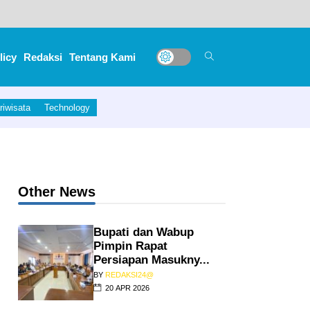
licy
Redaksi
Tentang Kami
riwisata
Technology
Other News
Bupati dan Wabup
Pimpin Rapat
Persiapan Masukny...
BY
REDAKSI24@
20 APR 2026