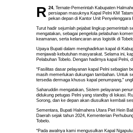
R
24
, Ternate-Pemerintah Kabupaten Halmahera
persiapan masuknya Kapal Pelni KM Tatamai
pekan depan di Kantor Unit Penyelenggara 
Turut hadir sejumlah pejabat lingkup pemerintah 
mengatakan, sebagai pengelola pelabuhan komer
keamanan, serta kelancaran arus logistik di Tobel
Upaya Bupati dalam menghadirkan kapal di Kabu
menjawab kebutuhan masyarakat. Selama ini, ka
Pelabuhan Tobelo. Dengan hadirnya kapal Pelni, 
“Fasilitas dasar pelayanan kapal Pelni sebagian be
masih memerlukan dukungan tambahan. Untuk sem
tersedia dermaga khusus kapal penumpang,” ung
Saharuddin mengatakan, Sistem pelayanan penump
didukung petugas Pelni yang standby di lokasi. Rut
Sorong, dan ke depan akan diusulkan kembali ses
Sementara, Bupati Halmahera Utara Piet Hein B
Daerah sejak tahun 2024, Kementerian Perhubung
Tobelo.
“Pada awalnya kami mengusulkan Kapal Ngapulu,