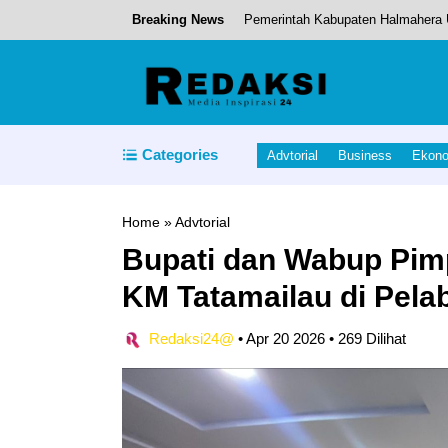
Breaking News
Pemerintah Kabupaten Halmahera U
Pemprov Maluku Utara Luncurkan 
Pembukaan PORPROV ke- V Bupati 
8 Anak-anak jadi Korban Kecelak
Categories
Advtorial
Business
Ekon
Cafe Resto “Susiru-ku” layak Mas
Home
»
Advtorial
Bupati dan Wabup Pim
KM Tatamailau di Pela
Redaksi24@
•
Apr 20 2026
•
269 Dilihat