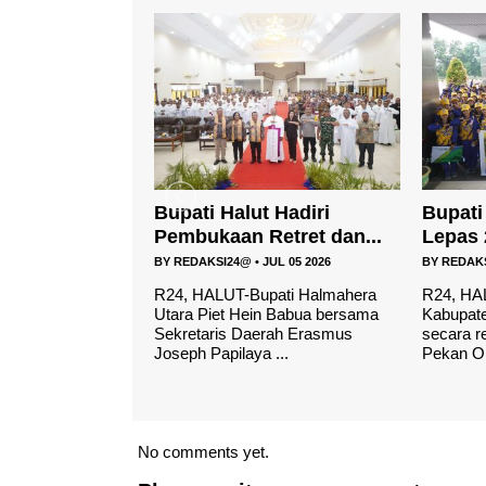
 Hadiri
Bupati Piet Hein Babua
Pemka
etret dan...
Lepas 203 Atlet H...
Ganden
JUL 05 2026
BY
REDAKSI24@
•
JUL 03 2026
BY
REDAK
pati Halmahera
R24, HALUT – Pemerintah
R24, HA
n Babua bersama
Kabupaten Halmahera Utara
Kabupat
rah Erasmus
secara resmi melepas Kontingen
kembali 
 ...
Pekan Olahraga Pe...
perguruan
No comments yet.