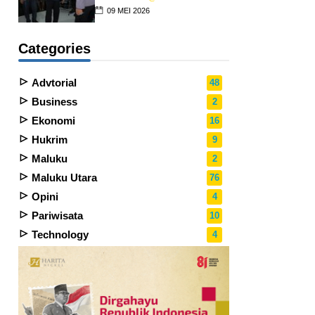
09 MEI 2026
Categories
Advtorial
48
Business
2
Ekonomi
16
Hukrim
9
Maluku
2
Maluku Utara
76
Opini
4
Pariwisata
10
Technology
4