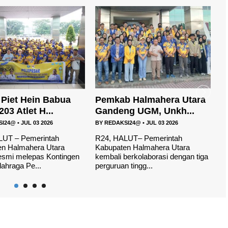
b Halmahera Utara
Membangun Halmahera
T
g UGM, Unkh...
Utara Melalui SDM Ya...
U
SI24@
•
JUL 03 2026
BY
REDAKSI24@
•
JUL 02 2026
B
LUT– Pemerintah
R24, HALUT-Pemerintah
R
en Halmahera Utara
Kabupaten Halmahera Utara terus
K
berkolaborasi dengan tiga
memperkuat pembangunan
R
 tingg...
sumber daya manusia (SD...
P