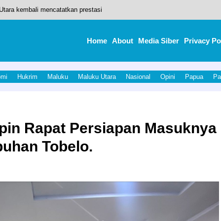
tara kembali mencatatkan prestasi
Program Sekolah Kedinasan dan PJJ di Hardiknas 2026
Home
About
Media Siber
Privacy Po
Piet Dampingi Gubernur Sherly Buka Porprov Ke-V
aan Kendaraan VIAR
omi
Hukrim
Maluku
Maluku Utara
Nasional
Opini
Papua
Pa
uk Daftar Menu Utama Pengunjung
pin Rapat Persiapan Masuknya
buhan Tobelo.