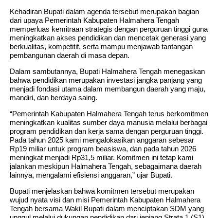
Kehadiran Bupati dalam agenda tersebut merupakan bagian
dari upaya Pemerintah Kabupaten Halmahera Tengah
memperluas kemitraan strategis dengan perguruan tinggi guna
meningkatkan akses pendidikan dan mencetak generasi yang
berkualitas, kompetitif, serta mampu menjawab tantangan
pembangunan daerah di masa depan.
Dalam sambutannya, Bupati Halmahera Tengah menegaskan
bahwa pendidikan merupakan investasi jangka panjang yang
menjadi fondasi utama dalam membangun daerah yang maju,
mandiri, dan berdaya saing.
“Pemerintah Kabupaten Halmahera Tengah terus berkomitmen
meningkatkan kualitas sumber daya manusia melalui berbagai
program pendidikan dan kerja sama dengan perguruan tinggi.
Pada tahun 2025 kami mengalokasikan anggaran sebesar
Rp19 miliar untuk program beasiswa, dan pada tahun 2026
meningkat menjadi Rp31,5 miliar. Komitmen ini tetap kami
jalankan meskipun Halmahera Tengah, sebagaimana daerah
lainnya, mengalami efisiensi anggaran,” ujar Bupati.
Bupati menjelaskan bahwa komitmen tersebut merupakan
wujud nyata visi dan misi Pemerintah Kabupaten Halmahera
Tengah bersama Wakil Bupati dalam menciptakan SDM yang
unggul melalui dukungan pendidikan dari jenjang Strata 1 (S1)