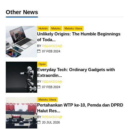
Other News
Hukrim
Maluku
Maluku Utara
Unlikely Origins: The Humble Beginnings
of Toda...
BY
REDAKSI24@
07 FEB 2024
Opini
Everyday Tech: Ordinary Gadgets with
Extraordin...
BY
REDAKSI24@
07 FEB 2024
Maluku Utara
Pertahankan WTP ke-10, Pemda dan DPRD
Halut Res...
BY
REDAKSI24@
20 JUL 2026