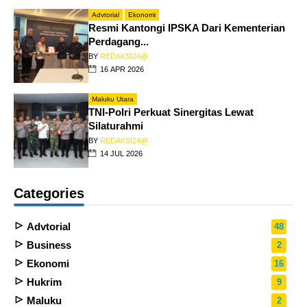
Advtorial
Ekonomi
Resmi Kantongi IPSKA Dari Kementerian
Perdagang...
BY
REDAKSI24@
16 APR 2026
Maluku Utara
TNI-Polri Perkuat Sinergitas Lewat
Silaturahmi
BY
REDAKSI24@
14 JUL 2026
Categories
Advtorial
48
Business
2
Ekonomi
16
Hukrim
9
Maluku
2