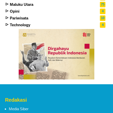
Maluku Utara
75
Opini
4
Pariwisata
10
Technology
4
Redakasi
Media Siber