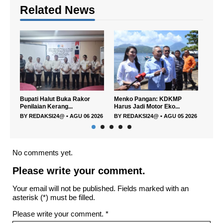
Related News
uka Rakor
Menko Pangan: KDKMP
Wakil Bupati Halmahera
g...
Harus Jadi Motor Eko...
Utara Hadiri Semi...
@
•
AGU 06 2026
BY
REDAKSI24@
•
AGU 05 2026
BY
REDAKSI24@
•
AGU 05 20
No comments yet.
Please write your comment.
Your email will not be published. Fields marked with an
asterisk (*) must be filled.
Please write your comment.
*