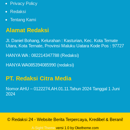
Privacy Policy
Redaksi
Tentang Kami
Alamat Redaksi
Jl. Daniel Bohang, Kelurahan : Kasturian, Kec. Kota Ternate
Utara, Kota Ternate, Provinsi Maluku Uatara Kode Pos : 97727
HANYA WA : 082214347788 (Redaksi)
HANYA WA085394085990 (redaksi)
PT. Redaksi Citra Media
Nomor AHU – 0122274.AH.01.11.Tahun 2024 Tanggal 1 Juni
2024
© Redaksi 24 - Website Berita Terpercaya, Kredibel & Berani!
A-Sight Theme
versi 1.0 by Oketheme.com