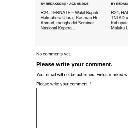
AGU 05 2026
BY
REDAKSI24@
•
AGU 05 2026
BY
REDAK
 Menteri
R24, TERNATE – Wakil Bupati
R24, HA
ang Pangan Zulkifli
Halmahera Utara, Kasman Hi
TNI AD u
 Koperasi
Ahmad, menghadiri Seminar
Kabupat
 M...
Nasional Kopera...
Maluku Ut
No comments yet.
Please write your comment.
Your email will not be published. Fields marked wit
Please write your comment.
*