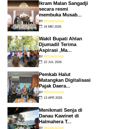
Ikram Malan Sangadji
secara resmi
membuka Musab...
BY
REDAKSI24@
16 MEI 2026
Wakil Bupati Ahlan
Djumadil Terima
Aspirasi ,Ma...
BY
REDAKSI24@
22 JUL 2026
Pemkab Halut
Matangkan Digitalisasi
Pajak Daera...
BY
REDAKSI24@
13 APR 2026
Menikmati Senja di
Danau Kawinet di
Halmahera T...
BY
REDAKSI24@