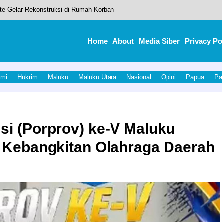
te Gelar Rekonstruksi di Rumah Korban
erian Perdagangan RI, Halmahera Utara Siap Untuk Melakukan Ekspor sendi
Home
About
Media Siber
Privacy Po
KSINDO
Halut Tekankan Tiga Pilar Pembangunan Keluarga dan Pelestarian Budaya
omi
Hukrim
Maluku
Maluku Utara
Nasional
Opini
Papua
Pa
nasi Malaria dari Kemenkes RI,Bupati Piet Hein Babua Terima Penghargaan.
si (Porprov) ke-V Maluku
 Kebangkitan Olahraga Daerah