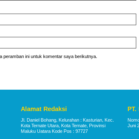
a peramban ini untuk komentar saya berikutnya.
Alamat Redaksi
PT.
Jl. Daniel Bohang, Kelurahan : Kasturian, Kec.
Nomor
Kota Ternate Utara, Kota Ternate, Provinsi
Juni 
Maluku Uatara Kode Pos : 97727