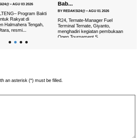
Bab...
SI24@
•
AGU 03 2026
B
BY
REDAKSI24@
•
AGU 01 2026
LTENG– Program Bakti
R
ntuk Rakyat di
Ut
R24, Ternate-Manager Fuel
en Halmahera Tengah,
a
Terminal Ternate, Giyanto,
ara, resmi...
Ac
menghadiri kegiatan pembukaan
Open Tournament S...
h an asterisk (*) must be filled.