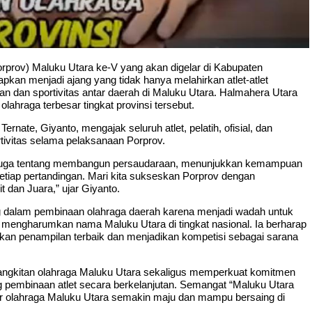
rov) Maluku Utara ke-V yang akan digelar di Kabupaten
pkan menjadi ajang yang tidak hanya melahirkan atlet-atlet
uan dan sportivitas antar daerah di Maluku Utara. Halmahera Utara
ahraga terbesar tingkat provinsi tersebut.
nate, Giyanto, mengajak seluruh atlet, pelatih, ofisial, dan
ortivitas selama pelaksanaan Porprov.
pi juga tentang membangun persaudaraan, menunjukkan kemampuan
setiap pertandingan. Mari kita sukseskan Porprov dengan
t dan Juara,” ujar Giyanto.
ng dalam pembinaan olahraga daerah karena menjadi wadah untuk
pat mengharumkan nama Maluku Utara di tingkat nasional. Ia berharap
kan penampilan terbaik dan menjadikan kompetisi sebagai sarana
ngkitan olahraga Maluku Utara sekaligus memperkuat komitmen
pembinaan atlet secara berkelanjutan. Semangat “Maluku Utara
r olahraga Maluku Utara semakin maju dan mampu bersaing di