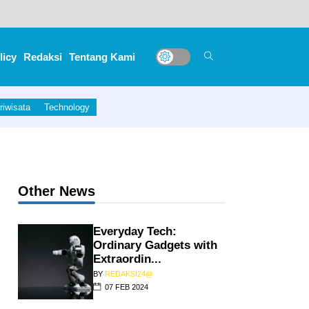
ri
licy
Redaksi
Tentang Kami
riwisata
Technology
Other News
Everyday Tech:
Ordinary Gadgets with
Extraordin...
BY
REDAKSI24@
07 FEB 2024