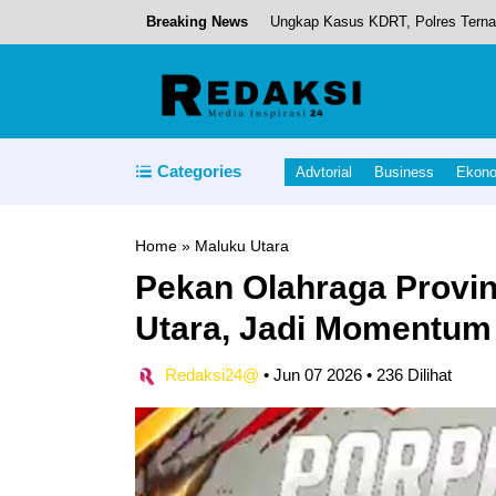
Breaking News
Ungkap Kasus KDRT, Polres Terna
Resmi Kantongi IPSKA Dari Kement
Bupati IMS, Melantik DPC GAPE
Peringati Harganas ke-33, Bupati 
Categories
Advtorial
Business
Ekon
Pemda Halut Raih Sertifikat Elimi
Home
»
Maluku Utara
Pekan Olahraga Provin
Utara, Jadi Momentum
Redaksi24@
•
Jun 07 2026
•
236 Dilihat