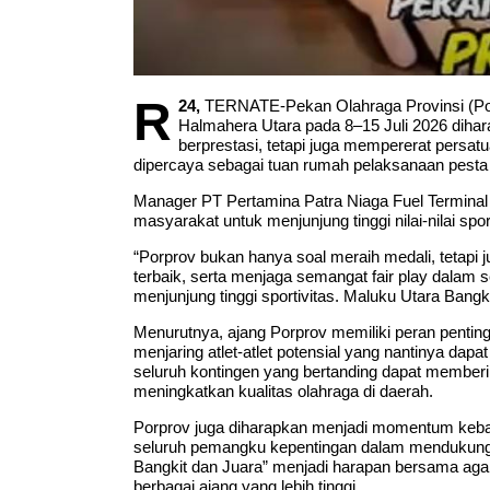
R
24,
TERNATE-Pekan Olahraga Provinsi (Porp
Halmahera Utara pada 8–15 Juli 2026 dihara
berprestasi, tetapi juga mempererat persat
dipercaya sebagai tuan rumah pelaksanaan pesta ol
Manager PT Pertamina Patra Niaga Fuel Terminal Ter
masyarakat untuk menjunjung tinggi nilai-nilai sp
“Porprov bukan hanya soal meraih medali, teta
terbaik, serta menjaga semangat fair play dalam 
menjunjung tinggi sportivitas. Maluku Utara Bangki
Menurutnya, ajang Porprov memiliki peran penti
menjaring atlet-atlet potensial yang nantinya da
seluruh kontingen yang bertanding dapat memberi
meningkatkan kualitas olahraga di daerah.
Porprov juga diharapkan menjadi momentum keba
seluruh pemangku kepentingan dalam mendukung 
Bangkit dan Juara” menjadi harapan bersama aga
berbagai ajang yang lebih tinggi.