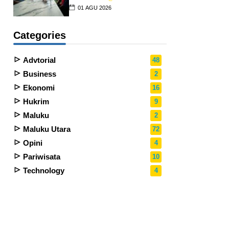
01 AGU 2026
Categories
Advtorial
48
Business
2
Ekonomi
16
Hukrim
9
Maluku
2
Maluku Utara
72
Opini
4
Pariwisata
10
Technology
4