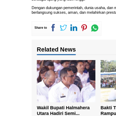
Dengan dukungan pemerintah, dunia usaha, dan m
berlangsung sukses, aman, dan melahirkan prestas
Share to
Related News
gan: KDKMP
Wakil Bupati Halmahera
Bakti 
otor Eko...
Utara Hadiri Semi...
Rampun