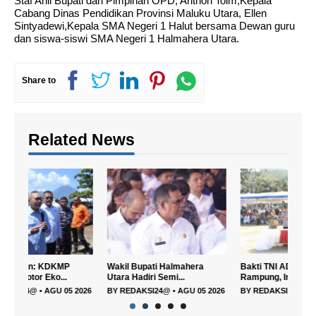
Staf Ahli Bupati dan Pimpinan OPD, Anthon Toim,Kepala
Cabang Dinas Pendidikan Provinsi Maluku Utara, Ellen
Sintyadewi,Kepala SMA Negeri 1 Halut bersama Dewan guru
dan siswa-siswi SMA Negeri 1 Halmahera Utara.
Share to
Related News
Wakil Bupati Halmahera
Bakti TNI AD untuk Rakyat
Pemb
Utara Hadiri Semi...
Rampung, Infra...
Tour
Bab..
2026
BY
REDAKSI24@
•
AGU 05 2026
BY
REDAKSI24@
•
AGU 03 2026
BY
R