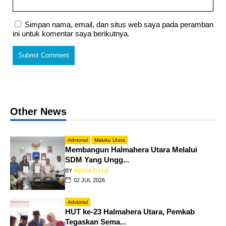
Simpan nama, email, dan situs web saya pada peramban
ini untuk komentar saya berikutnya.
Other News
Advtorial
Maluku Utara
Membangun Halmahera Utara Melalui
SDM Yang Ungg...
BY
REDAKSI24@
02 JUL 2026
Advtorial
HUT ke-23 Halmahera Utara, Pemkab
Tegaskan Sema...