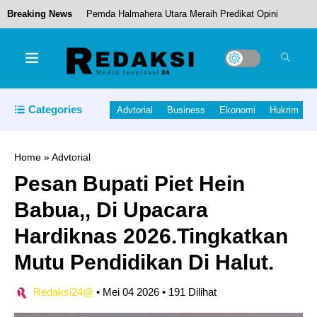
Breaking News
Pemda Halmahera Utara Meraih Predikat Opini
WTP.
Polresta Tidore Gulung Jaringan ‘Petani’ dan
Pengedar Ganja Lokal
Categories
Advtorial
Business
Ekonomi
Hukrim
Kepedulian dan solidaritas, ASN Halteng Ikut
bantu Warga terdampak di Patani Barat
Home
»
Advtorial
Pesan Bupati Piet Hein
Pembukaan PORPROV ke- V Bupati Piet
Babua,, Di Upacara
Dampingi Gubernur Sherly Buka Porprov Ke-V
Hardiknas 2026.Tingkatkan
Jejak Kebiasaan Kecil Menjaga Lingkungan dari
Mutu Pendidikan Di Halut.
Ternate hingga Kawasi
Redaksi24@
•
Mei 04 2026
•
191 Dilihat