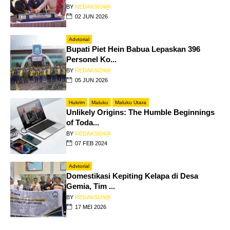
BY
REDAKSI24@
02 JUN 2026
Advtorial
Bupati Piet Hein Babua Lepaskan 396
Personel Ko...
BY
REDAKSI24@
05 JUN 2026
Hukrim
Maluku
Maluku Utara
Unlikely Origins: The Humble Beginnings
of Toda...
BY
REDAKSI24@
07 FEB 2024
Advtorial
Domestikasi Kepiting Kelapa di Desa
Gemia, Tim ...
BY
REDAKSI24@
17 MEI 2026