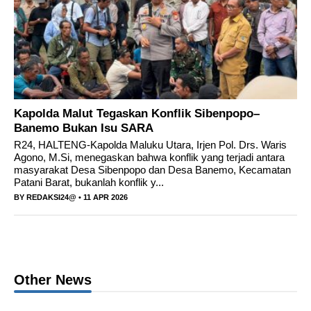
Hunger, thirst and chaos in southern Gaza as
hostilities drive humanitarian aid to the brink of
collapse
Kapolda Malut Tegaskan Konflik Sibenpopo–
Banemo Bukan Isu SARA
R24, HALTENG-Kapolda Maluku Utara, Irjen Pol. Drs. Waris
Bupati Ikram Malan Sangadji menyampaikan
Agono, M.Si, menegaskan bahwa konflik yang terjadi antara
masyarakat Desa Sibenpopo dan Desa Banemo, Kecamatan
apresiasi atas dukungan dan kinerja PT
Patani Barat, bukanlah konflik y...
BY
REDAKSI24@
• 11 APR 2026
Indonesia Weda Bay Industrial Park dalam
membantu penyediaan kebutuhan air bersi
Other News