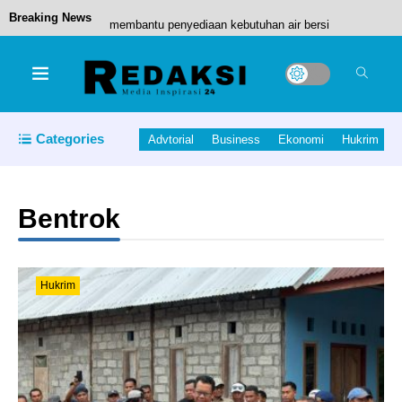
Breaking News
Gadgets on the Go: Top Tech for Business
Travelers
Categories
Advtorial
Business
Ekonomi
Hukrim
kontingen Kabupaten Halmahera Tengah Siap
Bertanding di Pekan Olahraga Pelajar Daerah
Bentrok
(POPDA) XII Maluku Utara Tahun 2026 di
Kabupaten Pulau Morotai.
Hukrim
Tim Lain Jangan Bermimpi! Spanyol Kandidat
Terkuat Juara Piala Dunia 2026