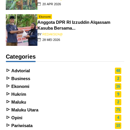
20 APR 2026
Ekonomi
Anggota DPR RI Izzuddin Alqassam
Kasuba Bersama...
BY
REDAKSI24@
28 MEI 2026
Categories
Advtorial
48
Business
2
Ekonomi
16
Hukrim
9
Maluku
2
Maluku Utara
75
Opini
4
Pariwisata
10