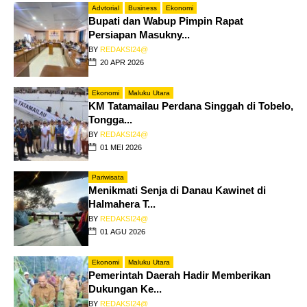
Advtorial
Business
Ekonomi
Bupati dan Wabup Pimpin Rapat
Persiapan Masukny...
BY
REDAKSI24@
20 APR 2026
Ekonomi
Maluku Utara
KM Tatamailau Perdana Singgah di Tobelo,
Tongga...
BY
REDAKSI24@
01 MEI 2026
Pariwisata
Menikmati Senja di Danau Kawinet di
Halmahera T...
BY
REDAKSI24@
01 AGU 2026
Ekonomi
Maluku Utara
Pemerintah Daerah Hadir Memberikan
Dukungan Ke...
BY
REDAKSI24@