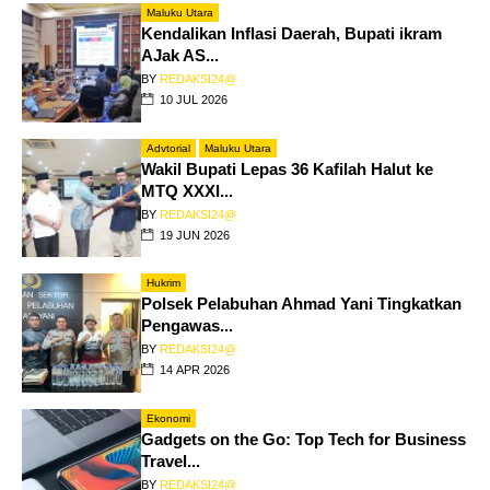
Maluku Utara
Kendalikan Inflasi Daerah, Bupati ikram
AJak AS...
BY
REDAKSI24@
10 JUL 2026
Advtorial
Maluku Utara
Wakil Bupati Lepas 36 Kafilah Halut ke
MTQ XXXI...
BY
REDAKSI24@
19 JUN 2026
Hukrim
Polsek Pelabuhan Ahmad Yani Tingkatkan
Pengawas...
BY
REDAKSI24@
14 APR 2026
Ekonomi
Gadgets on the Go: Top Tech for Business
Travel...
BY
REDAKSI24@