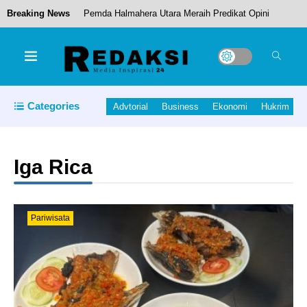
Breaking News
Pemda Halmahera Utara Meraih Predikat Opini
WTP.
Ungkap Kasus KDRT, Polres Ternate Gelar
Rekonstruksi di Rumah Korban
Categories
Advtorial
Business
Ekonomi
Hukrim
Polresta Tidore Gulung Jaringan ‘Petani’ dan
Pengedar Ganja Lokal
Iga Rica
8 Anak-anak jadi Korban Kecelakaan Kendaraan
VIAR
Pariwisata
Halmahera Tengah Raih Juara II Penilaian Kinerja
8 Aksi Konvergensi Stunting