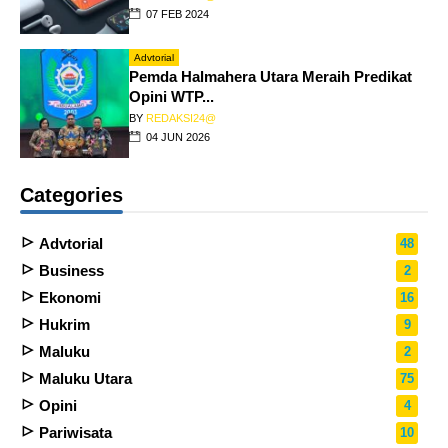
07 FEB 2024
Advtorial
Pemda Halmahera Utara Meraih Predikat
Opini WTP...
BY
REDAKSI24@
04 JUN 2026
Categories
Advtorial
48
Business
2
Ekonomi
16
Hukrim
9
Maluku
2
Maluku Utara
75
Opini
4
Pariwisata
10