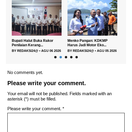
si
Bupati Halut Buka Rakor
Menko Pangan: KDKMP
Waki
Penilaian Kerang...
Harus Jadi Motor Eko...
Utara
026
BY
REDAKSI24@
•
AGU 06 2026
BY
REDAKSI24@
•
AGU 05 2026
BY
R
No comments yet.
Please write your comment.
Your email will not be published. Fields marked with an
asterisk (*) must be filled.
Please write your comment.
*