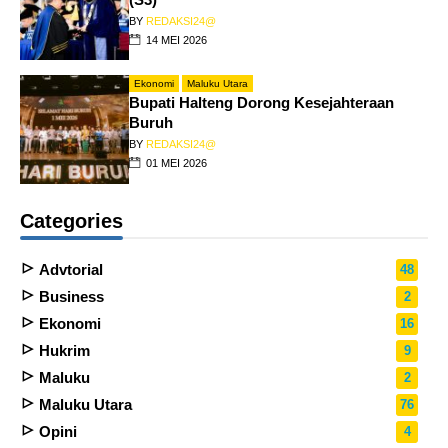
BY
REDAKSI24@
14 MEI 2026
Ekonomi
Maluku Utara
Bupati Halteng Dorong Kesejahteraan
Buruh
BY
REDAKSI24@
01 MEI 2026
Categories
Advtorial
48
Business
2
Ekonomi
16
Hukrim
9
Maluku
2
Maluku Utara
76
Opini
4