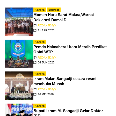
Advtorial
Business
Momen Haru Sarat Makna,Warnai
Deklarasi Damai D...
BY
REDAKSI24@
11 APR 2026
Advtorial
Pemda Halmahera Utara Meraih Predikat
Opini WTP...
BY
REDAKSI24@
04 JUN 2026
Advtorial
Ikram Malan Sangadji secara resmi
membuka Musab...
BY
REDAKSI24@
16 MEI 2026
Advtorial
Bupati Ikram M. Sangadji Gelar Doktor
(S3)