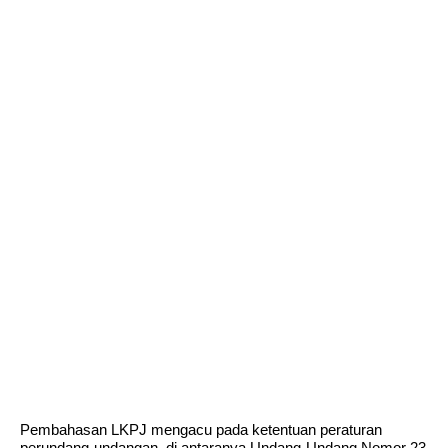
Pembahasan LKPJ mengacu pada ketentuan peraturan
perundang-undangan, di antaranya Undang-Undang Nomor 23