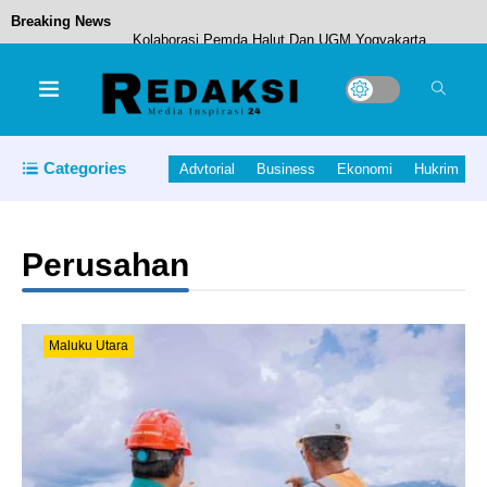
Breaking News
Kolaborasi Pemda Halut Dan UGM Yogyakarta,
Kembangkan Hirilisasi buah pala
Categories
Advtorial
Business
Ekonomi
Hukrim
Wakil Bupati Ahlan Djumadil Terima Aspirasi
,Massa Aksi SPSI Halmahera Tengah, Dorong
Perusahan
Solusi Cegah PHK Massal
Maluku Utara
Bupati dan Wabup Pimpin Rapat Persiapan
Masuknya KM Tatamailau di Pelabuhan Tobelo.