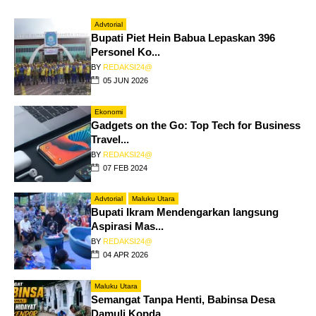
Advtorial
Bupati Piet Hein Babua Lepaskan 396
Personel Ko...
BY
REDAKSI24@
05 JUN 2026
Ekonomi
Gadgets on the Go: Top Tech for Business
Travel...
BY
REDAKSI24@
07 FEB 2024
Advtorial
Maluku Utara
Bupati Ikram Mendengarkan langsung
Aspirasi Mas...
BY
REDAKSI24@
04 APR 2026
Maluku Utara
Semangat Tanpa Henti, Babinsa Desa
Damuli Kopda...