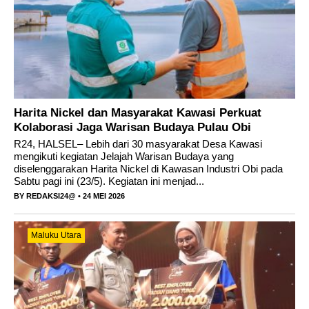
kontingen Kabupaten Halmahera Tengah Siap
Bertanding di Pekan Olahraga Pelajar Daerah
(POPDA) XII Maluku Utara Tahun 2026 di
Harita Nickel dan Masyarakat Kawasi Perkuat
Kabupaten Pulau Morotai.
Kolaborasi Jaga Warisan Budaya Pulau Obi
R24, HALSEL– Lebih dari 30 masyarakat Desa Kawasi
Power Up: Advanced Charging Solutions and
mengikuti kegiatan Jelajah Warisan Budaya yang
diselenggarakan Harita Nickel di Kawasan Industri Obi pada
Battery Tech Innovations
Sabtu pagi ini (23/5). Kegiatan ini menjad...
BY
REDAKSI24@
• 24 MEI 2026
Maluku Utara