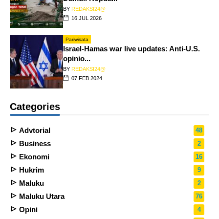
BY
REDAKSI24@
16 JUL 2026
Pariwisata
Israel-Hamas war live updates: Anti-U.S.
opinio...
BY
REDAKSI24@
07 FEB 2024
Categories
Advtorial
48
Business
2
Ekonomi
16
Hukrim
9
Maluku
2
Maluku Utara
76
Opini
4