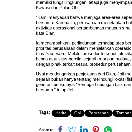
memiliki fungsi lingkungan, tetapi juga menyimpa
Kawasi dan Pulau Obi.
“Kami menyadari bahwa menjaga area-area sepert
bersama. Karena itu, perusahaan menetapkan bata
aktivitas operasional pertambangan maupun smelte
kata Dian.
Ia menambahkan, perlindungan terhadap area bern
prioritas perusahaan dalam menjalankan operasio
Find Procedure
. Melalui prosedur tersebut, aktivi
benda atau situs bernilai sejarah maupun budaya
dengan pihak terkait sesuai prosedur perusahaan.
Usai mendengarkan penjelasan dari Dian, Jofi 
sejarah bukan hanya tentang melindungi lokasi fis
generasi berikutnya. “Semoga hubungan baik dan k
bersama,” tutup Jofi.
Tags:
Harita
Obi
Perusahan
Tamban
Share to