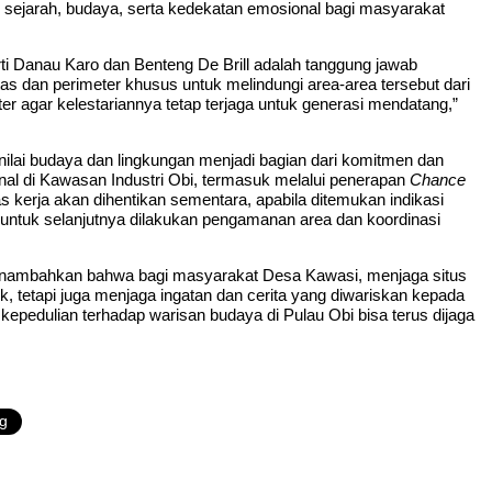
n sejarah, budaya, serta kedekatan emosional bagi masyarakat
i Danau Karo dan Benteng De Brill adalah tanggung jawab
s dan perimeter khusus untuk melindungi area-area tersebut dari
r agar kelestariannya tetap terjaga untuk generasi mendatang,”
ilai budaya dan lingkungan menjadi bagian dari komitmen dan
nal di Kawasan Industri Obi, termasuk melalui penerapan
Chance
tas kerja akan dihentikan sementara, apabila ditemukan indikasi
, untuk selanjutnya dilakukan pengamanan area dan koordinasi
menambahkan bahwa bagi masyarakat Desa Kawasi, menjaga situs
ik, tetapi juga menjaga ingatan dan cerita yang diwariskan kepada
epedulian terhadap warisan budaya di Pulau Obi bisa terus dijaga
g