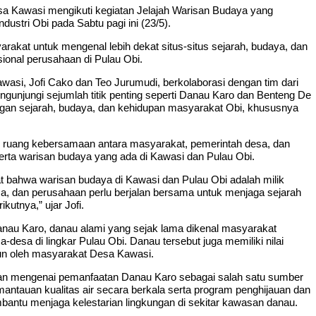
sa Kawasi mengikuti kegiatan Jelajah Warisan Budaya yang
dustri Obi pada Sabtu pagi ini (23/5).
rakat untuk mengenal lebih dekat situs-situs sejarah, budaya, dan
ional perusahaan di Pulau Obi.
asi, Jofi Cako dan Teo Jurumudi, berkolaborasi dengan tim dari
gunjungi sejumlah titik penting seperti Danau Karo dan Benteng De
 dengan sejarah, budaya, dan kehidupan masyarakat Obi, khususnya
i ruang kebersamaan antara masyarakat, pemerintah desa, dan
ta warisan budaya yang ada di Kawasi dan Pulau Obi.
at bahwa warisan budaya di Kawasi dan Pulau Obi adalah milik
a, dan perusahaan perlu berjalan bersama untuk menjaga sejarah
kutnya,” ujar Jofi.
anau Karo, danau alami yang sejak lama dikenal masyarakat
-desa di lingkar Pulau Obi. Danau tersebut juga memiliki nilai
run oleh masyarakat Desa Kawasi.
asan mengenai pemanfaatan Danau Karo sebagai salah satu sumber
emantauan kualitas air secara berkala serta program penghijauan dan
antu menjaga kelestarian lingkungan di sekitar kawasan danau.