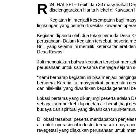
R
24,
HALSEL
–
Lebih dari 30 masyarakat De
diselenggarakan Harita Nickel di Kawasan In
Kegiatan ini menjadi kesempatan bagi masya
lingkungan yang berada di sekitar kawasan operas
Kegiatan dipandu oleh dua tokoh pemuda Desa Kaw
perusahaan. Dalam kegiatan tersebut, peserta men
Brill, yang selama ini memiliki keterkaitan erat
Desa Kawasi.
Jofi mengatakan bahwa kegiatan tersebut menjad
perusahaan untuk sama-sama menjaga sejarah ser
“Kami berharap kegiatan ini bisa menjadi penging
bersama. Karena itu, masyarakat, pemerintah des
dan nilai-nilai yang diwariskan kepada generasi beri
Lokasi pertama yang dikunjungi peserta adalah D
sebagai sumber kehidupan dan air bersih bagi desa
budaya dan spiritual yang diwariskan turun-temu
Di lokasi tersebut, peserta mendapatkan penjel
air untuk operasional industri, termasuk upaya p
revegetasi yang dilakukan perusahaan untuk memb