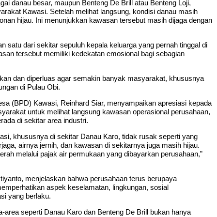
ai danau besar, maupun Benteng De Brill atau Benteng Loji,
yarakat Kawasi. Setelah melihat langsung, kondisi danau masih
pohonan hijau. Ini menunjukkan kawasan tersebut masih dijaga dengan
atu dari sekitar sepuluh kepala keluarga yang pernah tinggal di
wasan tersebut memiliki kedekatan emosional bagi sebagian
nakan dan diperluas agar semakin banyak masyarakat, khususnya
ungan di Pulau Obi.
sa (BPD) Kawasi, Reinhard Siar, menyampaikan apresiasi kepada
syarakat untuk melihat langsung kawasan operasional perusahaan,
da di sekitar area industri.
si, khususnya di sekitar Danau Karo, tidak rusak seperti yang
rjaga, airnya jernih, dan kawasan di sekitarnya juga masih hijau.
daerah melalui pajak air permukaan yang dibayarkan perusahaan,”
istiyanto, menjelaskan bahwa perusahaan terus berupaya
emperhatikan aspek keselamatan, lingkungan, sosial
si yang berlaku.
area seperti Danau Karo dan Benteng De Brill bukan hanya