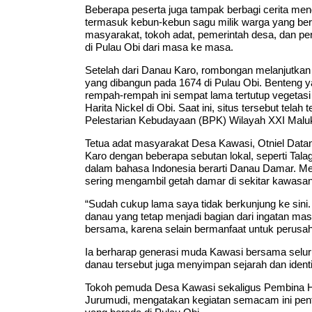
Beberapa peserta juga tampak berbagi cerita m
termasuk kebun-kebun sagu milik warga yang bera
masyarakat, tokoh adat, pemerintah desa, dan pe
di Pulau Obi dari masa ke masa.
Setelah dari Danau Karo, rombongan melanjutkan p
yang dibangun pada 1674 di Pulau Obi. Benteng 
rempah-rempah ini sempat lama tertutup vegetasi
Harita Nickel di Obi. Saat ini, situs tersebut tela
Pelestarian Kebudayaan (BPK) Wilayah XXI Maluk
Tetua adat masyarakat Desa Kawasi, Otniel Dat
Karo dengan beberapa sebutan lokal, seperti Tal
dalam bahasa Indonesia berarti Danau Damar. Me
sering mengambil getah damar di sekitar kawasa
“Sudah cukup lama saya tidak berkunjung ke sini.
danau yang tetap menjadi bagian dari ingatan mas
bersama, karena selain bermanfaat untuk perusahaa
Ia berharap generasi muda Kawasi bersama seluru
danau tersebut juga menyimpan sejarah dan ident
Tokoh pemuda Desa Kawasi sekaligus Pembina H
Jurumudi, mengatakan kegiatan semacam ini penti