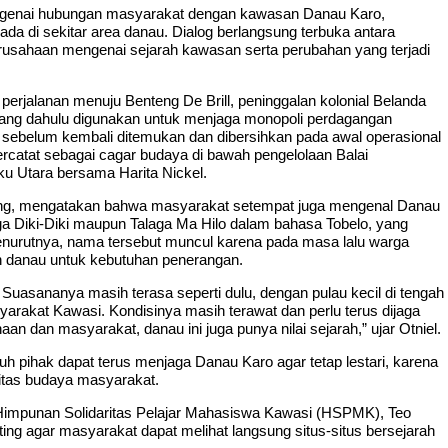
engenai hubungan masyarakat dengan kawasan Danau Karo,
da di sekitar area danau. Dialog berlangsung terbuka antara
rusahaan mengenai sejarah kawasan serta perubahan yang terjadi
erjalanan menuju Benteng De Brill, peninggalan kolonial Belanda
yang dahulu digunakan untuk menjaga monopoli perdagangan
 sebelum kembali ditemukan dan dibersihkan pada awal operasional
h tercatat sebagai cagar budaya di bawah pengelolaan Balai
u Utara bersama Harita Nickel.
ang, mengatakan bahwa masyarakat setempat juga mengenal Danau
aga Diki-Diki maupun Talaga Ma Hilo dalam bahasa Tobelo, yang
nurutnya, nama tersebut muncul karena pada masa lalu warga
n danau untuk kebutuhan penerangan.
 Suasananya masih terasa seperti dulu, dengan pulau kecil di tengah
yarakat Kawasi. Kondisinya masih terawat dan perlu terus dijaga
n dan masyarakat, danau ini juga punya nilai sejarah,” ujar Otniel.
h pihak dapat terus menjaga Danau Karo agar tetap lestari, karena
itas budaya masyarakat.
impunan Solidaritas Pelajar Mahasiswa Kawasi (HSPMK), Teo
ng agar masyarakat dapat melihat langsung situs-situs bersejarah