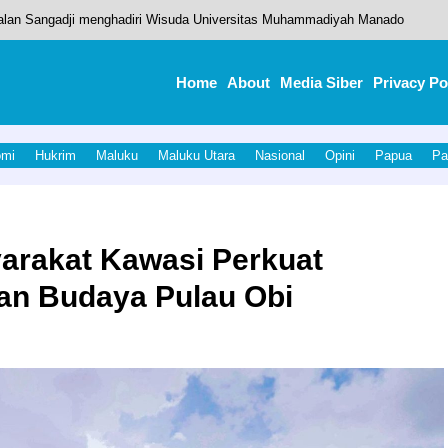
alan Sangadji menghadiri Wisuda Universitas Muhammadiyah Manado
396 Personel Kontingen Halut Untuk Porprov V Tahun 2026.
Home
About
Media Siber
Privacy Po
di Musrenbang RKPD Tahun 2027
UT Kabupaten Halmahera Utara Ke 23
omi
Hukrim
Maluku
Maluku Utara
Nasional
Opini
Papua
Pa
 Kandidat Terkuat Juara Piala Dunia 2026
yarakat Kawasi Perkuat
an Budaya Pulau Obi