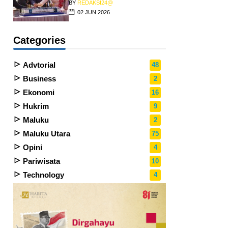
BY
REDAKSI24@
02 JUN 2026
Categories
Advtorial
48
Business
2
Ekonomi
16
Hukrim
9
Maluku
2
Maluku Utara
75
Opini
4
Pariwisata
10
Technology
4