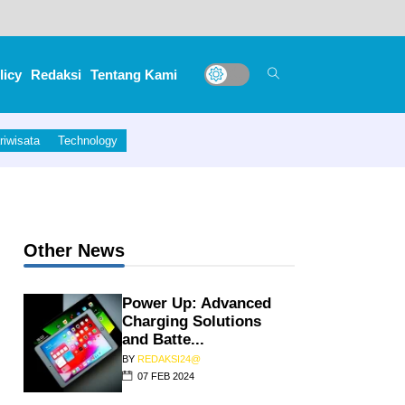
licy
Redaksi
Tentang Kami
riwisata
Technology
Other News
Power Up: Advanced
Charging Solutions
and Batte...
BY
REDAKSI24@
07 FEB 2024