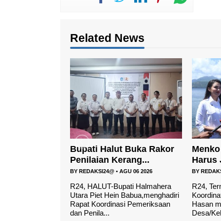
Related News
t Buka Rakor
Menko Pangan: KDKMP
Wakil 
rang...
Harus Jadi Motor Eko...
Utara H
AGU 06 2026
BY
REDAKSI24@
•
AGU 05 2026
BY
REDAK
pati Halmahera
R24, Ternate, – Menteri
R24, TER
 Babua,menghadiri
Koordinator Bidang Pangan Zulkifli
Halmahe
si Pemeriksaan
Hasan meminta Koperasi
Ahmad, 
Desa/Kelurahan M...
Nasional