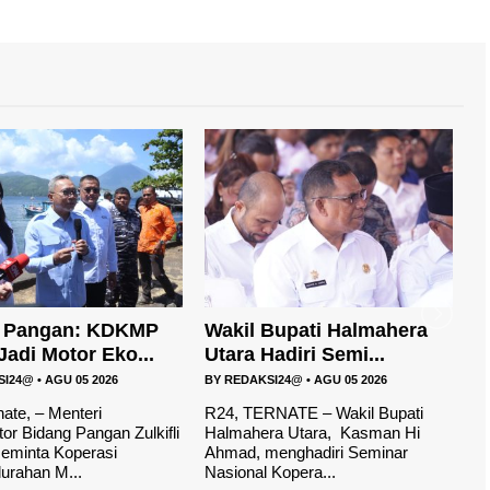
Bupati Halmahera
DPRD Mulai Bahas KUA –
J
adiri Semi...
PPAS 2027,P...
B
SI24@
•
AGU 05 2026
BY
REDAKSI24@
•
AGU 03 2026
B
NATE – Wakil Bupati
R24, HALUT– Pemerintah Daerah
R
ra Utara, Kasman Hi
Halmahera Utara mengajukan
e
menghadiri Seminar
rencana keuangan Daerah dalam
ke
 Kopera...
dokumen...
Pi