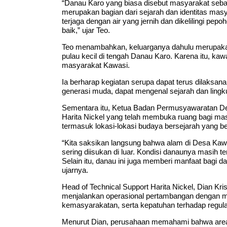
“Danau Karo yang biasa disebut masyarakat sebag
merupakan bagian dari sejarah dan identitas mas
terjaga dengan air yang jernih dan dikelilingi pe
baik,” ujar Teo.
Teo menambahkan, keluarganya dahulu merupakan s
pulau kecil di tengah Danau Karo. Karena itu, ka
masyarakat Kawasi.
Ia berharap kegiatan serupa dapat terus dilaksa
generasi muda, dapat mengenal sejarah dan lingk
Sementara itu, Ketua Badan Permusyawaratan De
Harita Nickel yang telah membuka ruang bagi ma
termasuk lokasi-lokasi budaya bersejarah yang bera
“Kita saksikan langsung bahwa alam di Desa Kawa
sering diisukan di luar. Kondisi danaunya masih te
Selain itu, danau ini juga memberi manfaat bagi 
ujarnya.
Head of Technical Support Harita Nickel, Dian Kr
menjalankan operasional pertambangan dengan m
kemasyarakatan, serta kepatuhan terhadap regula
Menurut Dian, perusahaan memahami bahwa area-