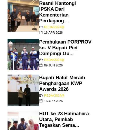
Resmi Kantongi
IPSKA Dari
Kementerian
Perdagang...
BY
REDAKSI24@
16 APR 2026
Pembukaan PORPROV
ke- V Bupati Piet
Dampingi Gu...
BY
REDAKSI24@
09 JUN 2026
Bupati Halut Meraih
Penghargaan KWP
Awards 2026
BY
REDAKSI24@
16 APR 2026
HUT ke-23 Halmahera
Utara, Pemkab
Tegaskan Sema...