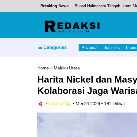
Breaking News
Bupati Halmahera Tengah Ikram M
Bupati Piet Hein Babua Lepaskan 
Bupati Ikram, Paparkan Program 
Ini pesan Sekda Halut; Sambut H
Categories
Advtorial
Business
Ekon
Tim Lain Jangan Bermimpi! Spanyol
Home
»
Maluku Utara
Harita Nickel dan Mas
Kolaborasi Jaga Waris
Redaksi24@
•
Mei 24 2026
•
191 Dilihat