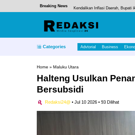
Breaking News
Kendalikan Inflasi Daerah, Bupati
Kapolda Malut Dukungan Penuh K
Bupati Apresiasi May Day, PT IWI
Pekan Olahraga Provinsi (Porprov
Categories
Advtorial
Business
Ekon
Space Tech: The Latest Innovations
Home
»
Maluku Utara
Halteng Usulkan Pena
Bersubsidi
Redaksi24@
•
Jul 10 2026
•
93 Dilihat