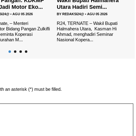
P
Wakil Bupati Halmahera
DPRD Mulai Baha
Utara Hadiri Semi...
PPAS 2027,P...
BY
REDAKSI24@
•
AGU 05 2026
BY
REDAKSI24@
•
AGU 03 20
R24, TERNATE – Wakil Bupati
R24, HALUT– Pemerint
ifli
Halmahera Utara, Kasman Hi
Halmahera Utara meng
Ahmad, menghadiri Seminar
rencana keuangan Dae
Nasional Kopera...
dokumen...
h an asterisk (*) must be filled.