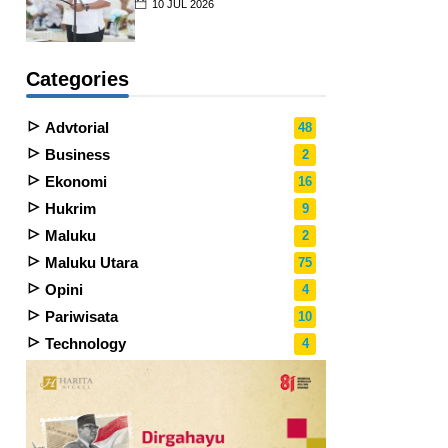
10 JUL 2026
Categories
Advtorial
48
Business
2
Ekonomi
16
Hukrim
9
Maluku
2
Maluku Utara
75
Opini
4
Pariwisata
10
Technology
4