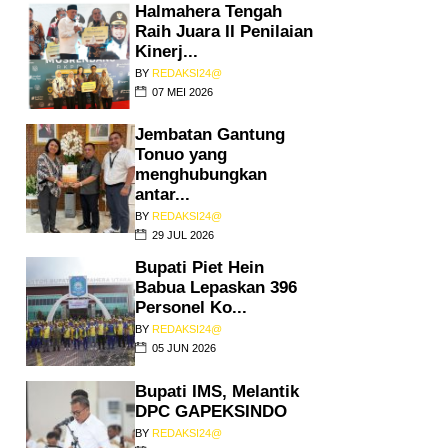
Halmahera Tengah
Raih Juara II Penilaian
Kinerj...
BY
REDAKSI24@
07 MEI 2026
Jembatan Gantung
Tonuo yang
menghubungkan
antar...
BY
REDAKSI24@
29 JUL 2026
Bupati Piet Hein
Babua Lepaskan 396
Personel Ko...
BY
REDAKSI24@
05 JUN 2026
Bupati IMS, Melantik
DPC GAPEKSINDO
BY
REDAKSI24@