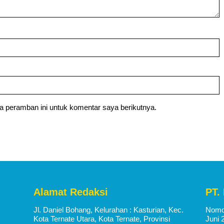
a peramban ini untuk komentar saya berikutnya.
Alamat Redaksi
PT.
Jl. Daniel Bohang, Kelurahan : Kasturian, Kec.
Nomor
Kota Ternate Utara, Kota Ternate, Provinsi
Juni 