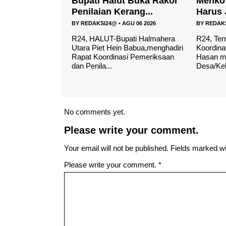
Bupati Halut Buka Rakor
Menko Pangan: KDKM
Penilaian Kerang...
Harus Jadi Motor Eko...
BY
REDAKSI24@
•
AGU 06 2026
BY
REDAKSI24@
•
AGU 05 2026
R24, HALUT-Bupati Halmahera
R24, Ternate, – Menteri
Utara Piet Hein Babua,menghadiri
Koordinator Bidang Pangan Zulk
Rapat Koordinasi Pemeriksaan
Hasan meminta Koperasi
dan Penila...
Desa/Kelurahan M...
No comments yet.
Please write your comment.
Your email will not be published. Fields marked wit
Please write your comment.
*