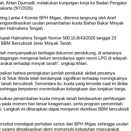
h, Ahlan Djumadil, melakukan kunjungan kerja ke Badan Pengatur
akarta (9/7/2026)
ng Lantai 4 Komite BPH Migas, diterima langsung oleh Arief
engoordinasikan usulan penambahan kuota Bahan Bakar Minyak
aten Halmahera Tengah.
t Bupati Halmahera Tengah Nomor 500.10.8/43/2026 tanggal 23
 BBM Bersubsidi Jenis Minyak Tanah.
elah menyampaikan berbagai dokumen pendukung, di antaranya
erdagangan mengenai belum tersedianya agen resmi LPG di wilayah
yarakat terhadap minyak tanah”. ungkap Ahlan.
paikan bahwa peningkatan jumlah penduduk akibat pesatnya
l di Teluk Weda telah berdampak signifikan terhadap meningkatnya
ah bersubsidi. Sementara itu, kuota yang tersedia saat ini dinilai
hingga berpotensi menimbulkan kelangkaan dan lonjakan harga.
ulkan penambahan kuota minyak tanah berdasarkan perhitungan
 pada momen hari besar keagamaan, serta program pemerintah
 Langkah ini diharapkan dapat menjamin distribusi BBM bersubsidi
tersebut mendapat perhatian serius dari BPH Migas sehingga usulan
t segera direalisasikan demi memenuhi kebutuhan masyarakat