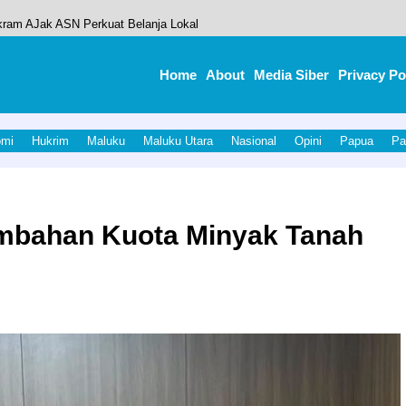
 ikram AJak ASN Perkuat Belanja Lokal
eamanan Event Olahraga Porprov V Malut 2026
Home
About
Media Siber
Privacy Po
P Berikan Penghargaan kepada 500 Karyawan Terbaik
) ke-V Maluku Utara, Jadi Momentum Kebangkitan Olahraga Daerah
omi
Hukrim
Maluku
Maluku Utara
Nasional
Opini
Papua
Pa
 Propelling Us to New Frontiers
mbahan Kuota Minyak Tanah