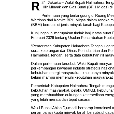
R
24,
Jakarta
– Wakil Bupati Halmahera Tenga
Hilir Minyak dan Gas Bumi (BPH Migas) di j
Pertemuan yang berlangsung di Ruang Meeti
Wardono dari Komite BPH Migas dalam rangka m
(BBM) bersubsidi jenis minyak tanah bagi Kabup
Kunjungan ini merupakan tindak lanjut atas sura
Februari 2026 tentang Usulan Penambahan Kuota
“Pemerintah Kabupaten Halmahera Tengah juga t
surat keterangan dari Dinas Perindustrian dan P
Halmahera Tengah, serta data kebutuhan riil mas
Dalam pertemuan tersebut, Wakil Bupati menyam
perkembangan kawasan industri strategis nasiona
kebutuhan energi masyarakat, khususnya minyak tan
belum mampu memenuhi kebutuhan masyarakat se
Pemerintah Kabupaten Halmahera Tengah mengus
kebutuhan masyarakat, pelaku UMKM, kebutuhan
yang membutuhkan dukungan ketersediaan energi.
yang lebih merata dan tepat sasaran.
Wakil Bupati Ahlan Djumadil berharap koordinasi 
penambahan kuota minyak tanah bersubsidi dapa