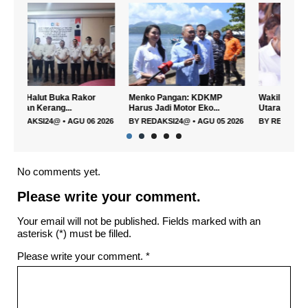
Menko Pangan: KDKMP
Wakil Bupati Halmahera
DPRD
Harus Jadi Motor Eko...
Utara Hadiri Semi...
PPAS 
026
BY
REDAKSI24@
•
AGU 05 2026
BY
REDAKSI24@
•
AGU 05 2026
BY
R
No comments yet.
Please write your comment.
Your email will not be published. Fields marked with an
asterisk (*) must be filled.
Please write your comment.
*