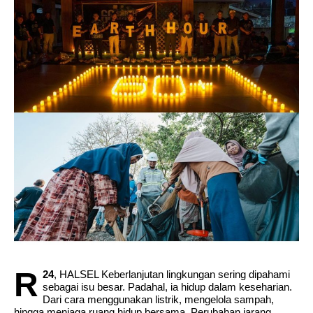
Pesan Bupati Piet Hein Babua,, Di Upacara
Hardiknas 2026.Tingkatkan Mutu Pendidikan Di
Halut.
R
24
, HALSEL Keberlanjutan lingkungan sering dipahami
sebagai isu besar. Padahal, ia hidup dalam keseharian.
Dari cara menggunakan listrik, mengelola sampah,
hingga menjaga ruang hidup bersama. Perubahan jarang