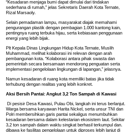
“Kesadaran menjaga bumi dapat dimulai dari tindakan
sederhana di rumah,” jelas Sekretaris Daerah Kota Ternate,
Rizal Marsaoly.
Selain pemadaman lampu, masyarakat diajak memahami
pengurangan plastik dengan pembagian 1.000 kantong kain,
pentingnya ruang terbuka hijau, serta kebiasaan penggunaan
energi yang lebih bijak.
Plt Kepala Dinas Lingkungan Hidup Kota Ternate, Muslih
Muhammad, melihat kolaborasi ini relevan dengan arah
pembangunan kota. “Kolaborasi antara pihak swasta dan
pemerintah secara bersamaan mendorong penguatan serta
implementasi pengelolaan lingkungan di lapangan,” jelasnya.
Namun kesadaran di ruang kota memiliki batas jika tidak
terhubung dengan realitas yang lebih konkret.
Aksi Bersih Pantai: Angkut 3,2 Ton Sampah di Kawasi
Di pesisir Desa Kawasi, Pulau Obi, langkah ini terus berlanjut.
Warga bersama karyawan Harita Nickel, serta unsur TNI dan
Polri membersihkan garis pantai sekaligus menumbuhkan
kesadaran bersama dalam kelestarian ekosistem laut. Sekitar
3,2 ton sampah dalam waktu singkat berhasil terkumpul dan.
dibawa ke fasilitas pengelolaan untuk diproses lebih lanjut di