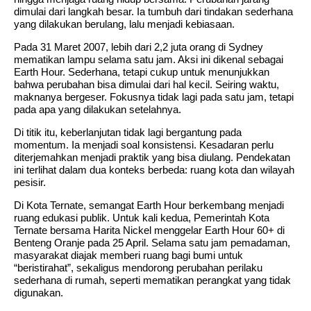
dimulai dari langkah besar. Ia tumbuh dari tindakan sederhana
yang dilakukan berulang, lalu menjadi kebiasaan.
Pada 31 Maret 2007, lebih dari 2,2 juta orang di Sydney
mematikan lampu selama satu jam. Aksi ini dikenal sebagai
Earth Hour. Sederhana, tetapi cukup untuk menunjukkan
bahwa perubahan bisa dimulai dari hal kecil. Seiring waktu,
maknanya bergeser. Fokusnya tidak lagi pada satu jam, tetapi
pada apa yang dilakukan setelahnya.
Di titik itu, keberlanjutan tidak lagi bergantung pada
momentum. Ia menjadi soal konsistensi. Kesadaran perlu
diterjemahkan menjadi praktik yang bisa diulang. Pendekatan
ini terlihat dalam dua konteks berbeda: ruang kota dan wilayah
pesisir.
Di Kota Ternate, semangat Earth Hour berkembang menjadi
ruang edukasi publik. Untuk kali kedua, Pemerintah Kota
Ternate bersama Harita Nickel menggelar Earth Hour 60+ di
Benteng Oranje pada 25 April. Selama satu jam pemadaman,
masyarakat diajak memberi ruang bagi bumi untuk
“beristirahat”, sekaligus mendorong perubahan perilaku
sederhana di rumah, seperti mematikan perangkat yang tidak
digunakan.