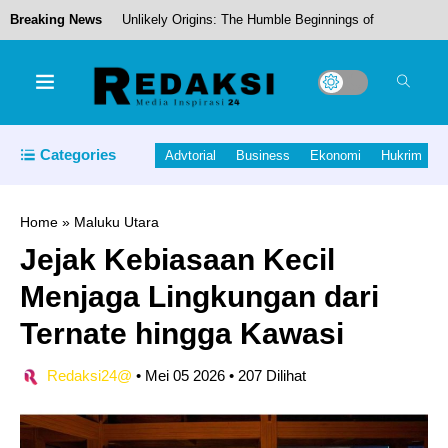
Breaking News
Unlikely Origins: The Humble Beginnings of
Today’s Tech Titans
Harita Nickel dan Masyarakat Kawasi Perkuat
Categories
Advtorial
Business
Ekonomi
Hukrim
Kolaborasi Jaga Warisan Budaya Pulau Obi
Home
»
Maluku Utara
Jejak Kebiasaan Kecil
Piet Hein Babua, Hadiri Acara Pisah Sambut
Menjaga Lingkungan dari
Pangdam XV/Pattimura.
Ternate hingga Kawasi
Redaksi24@
•
Mei 05 2026
•
207 Dilihat
Akademisi Dorong Penguatan SDM Lokal