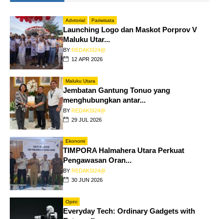
Advtorial
Pariwisata
Launching Logo dan Maskot Porprov V
Maluku Utar...
BY
REDAKSI24@
12 APR 2026
Maluku Utara
Jembatan Gantung Tonuo yang
menghubungkan antar...
BY
REDAKSI24@
29 JUL 2026
Ekonomi
TIMPORA Halmahera Utara Perkuat
Pengawasan Oran...
BY
REDAKSI24@
30 JUN 2026
Opini
Everyday Tech: Ordinary Gadgets with