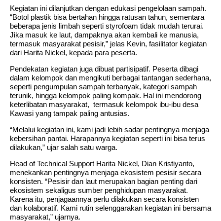
Kegiatan ini dilanjutkan dengan edukasi pengelolaan sampah.
“Botol plastik bisa bertahan hingga ratusan tahun, sementara
beberapa jenis limbah seperti styrofoam tidak mudah terurai.
Jika masuk ke laut, dampaknya akan kembali ke manusia,
termasuk masyarakat pesisir,” jelas Kevin, fasilitator kegiatan
dari Harita Nickel, kepada para peserta.
Pendekatan kegiatan juga dibuat partisipatif. Peserta dibagi
dalam kelompok dan mengikuti berbagai tantangan sederhana,
seperti pengumpulan sampah terbanyak, kategori sampah
terunik, hingga kelompok paling kompak. Hal ini mendorong
keterlibatan masyarakat, termasuk kelompok ibu-ibu desa
Kawasi yang tampak paling antusias.
“Melalui kegiatan ini, kami jadi lebih sadar pentingnya menjaga
kebersihan pantai. Harapannya kegiatan seperti ini bisa terus
dilakukan,” ujar salah satu warga.
Head of Technical Support Harita Nickel, Dian Kristiyanto,
menekankan pentingnya menjaga ekosistem pesisir secara
konsisten. “Pesisir dan laut merupakan bagian penting dari
ekosistem sekaligus sumber penghidupan masyarakat.
Karena itu, penjagaannya perlu dilakukan secara konsisten
dan kolaboratif. Kami rutin selenggarakan kegiatan ini bersama
masyarakat,” ujarnya.