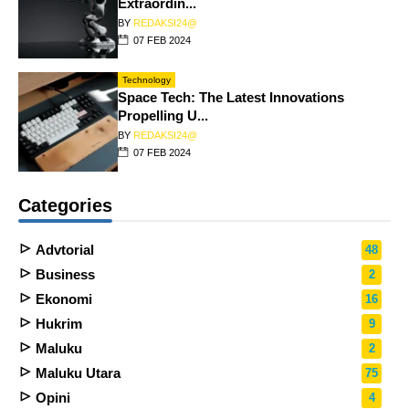
Extraordin...
BY
REDAKSI24@
07 FEB 2024
Technology
Space Tech: The Latest Innovations
Propelling U...
BY
REDAKSI24@
07 FEB 2024
Categories
Advtorial
48
Business
2
Ekonomi
16
Hukrim
9
Maluku
2
Maluku Utara
75
Opini
4