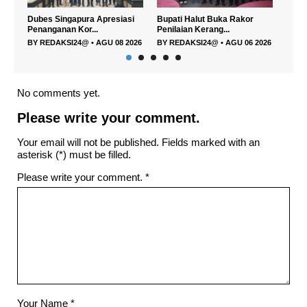
iasi
Bupati Halut Buka Rakor
Menko Pangan: KDKMP
Wa
Penilaian Kerang...
Harus Jadi Motor Eko...
Ut
8 2026
BY
REDAKSI24@
•
AGU 06 2026
BY
REDAKSI24@
•
AGU 05 2026
B
No comments yet.
Please write your comment.
Your email will not be published. Fields marked with an
asterisk (*) must be filled.
Please write your comment.
*
Your Name
*