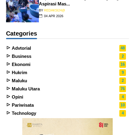
Aspirasi Mas...
BY
REDAKSI24@
04 APR 2026
Categories
Advtorial
48
Business
2
Ekonomi
16
Hukrim
9
Maluku
2
Maluku Utara
76
Opini
4
Pariwisata
10
Technology
4