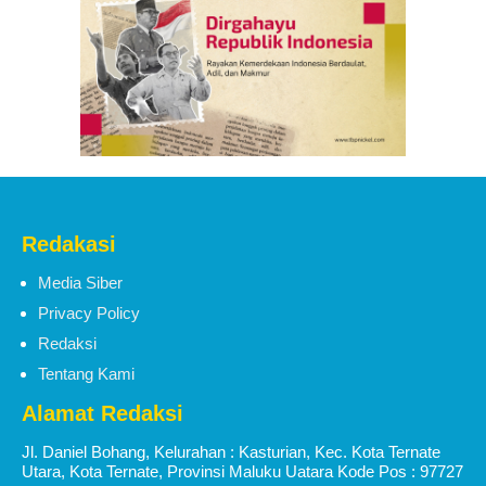
Redakasi
Media Siber
Privacy Policy
Redaksi
Tentang Kami
Alamat Redaksi
Jl. Daniel Bohang, Kelurahan : Kasturian, Kec. Kota Ternate
Utara, Kota Ternate, Provinsi Maluku Uatara Kode Pos : 97727