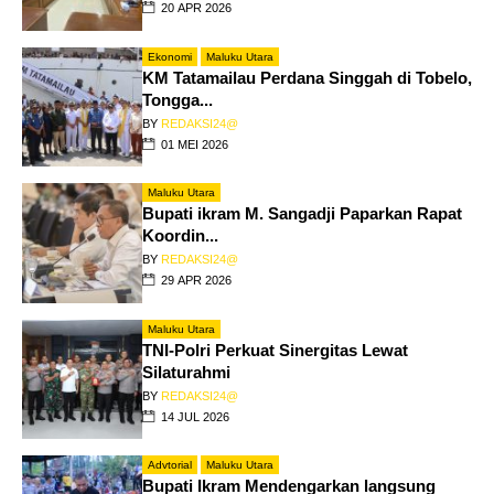
20 APR 2026
Ekonomi
Maluku Utara
KM Tatamailau Perdana Singgah di Tobelo,
Tongga...
BY
REDAKSI24@
01 MEI 2026
Maluku Utara
Bupati ikram M. Sangadji Paparkan Rapat
Koordin...
BY
REDAKSI24@
29 APR 2026
Maluku Utara
TNI-Polri Perkuat Sinergitas Lewat
Silaturahmi
BY
REDAKSI24@
14 JUL 2026
Advtorial
Maluku Utara
Bupati Ikram Mendengarkan langsung