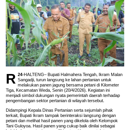
Pertanggungjawaban APBD 2025.
DPRD Mulai Bahas KUA – PPAS 2027,Pemda
Halut Usulkan RP.1,08 Triliun.
R
24
-HALTENG– Bupati Halmahera Tengah, Ikram Malan
Sangadji, turun langsung ke lahan pertanian untuk
melakukan panen jagung bersama petani di Kilometer
Tiga, Kecamatan Weda, Senin (20/4/2026). Kegiatan ini
menjadi simbol dukungan nyata pemerintah daerah terhadap
pengembangan sektor pertanian di wilayah tersebut.
Didampingi Kepala Dinas Pertanian serta sejumlah pihak
terkait, Bupati Ikram tampak berinteraksi langsung dengan
petani dan melihat hasil panen yang dikelola oleh Kelompok
Tani Guloyoa. Hasil panen yang cukup baik dinilai sebagai