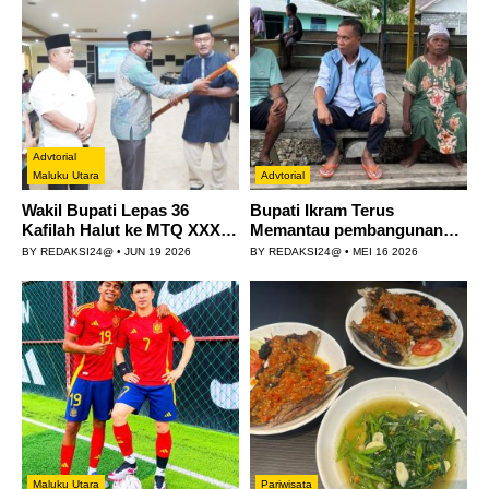
Advtorial
Maluku Utara
Advtorial
Wakil Bupati Lepas 36
Bupati Ikram Terus
Kafilah Halut ke MTQ XXXI
Memantau pembangunan
Tingkat Provinsi Maluku U...
rumah warga di Desa
BY
REDAKSI24@
•
JUN 19 2026
BY
REDAKSI24@
•
MEI 16 2026
Sibenpopo, Ke...
Maluku Utara
Pariwisata