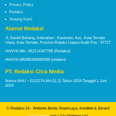
Privacy Policy
Redaksi
Tentang Kami
Alamat Redaksi
Jl. Daniel Bohang, Kelurahan : Kasturian, Kec. Kota Ternate
Utara, Kota Ternate, Provinsi Maluku Uatara Kode Pos : 97727
HANYA WA : 082214347788 (Redaksi)
HANYA WA085394085990 (redaksi)
PT. Redaksi Citra Media
Nomor AHU – 0122274.AH.01.11.Tahun 2024 Tanggal 1 Juni
2024
© Redaksi 24 - Website Berita Terpercaya, Kredibel & Berani!
A-Sight Theme
versi 1.0 by Oketheme.com