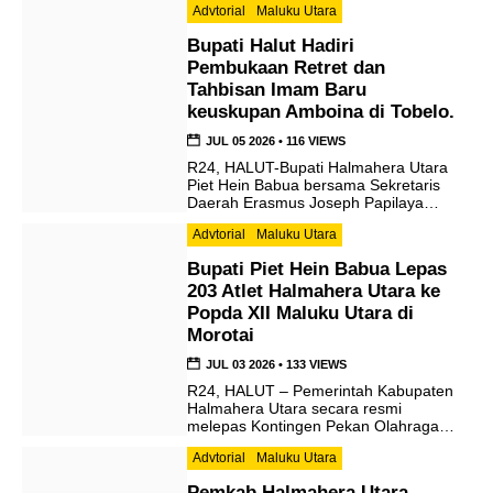
Advtorial
Maluku Utara
Bupati Halut Hadiri
Pembukaan Retret dan
Tahbisan Imam Baru
keuskupan Amboina di Tobelo.
JUL 05 2026
•
116 VIEWS
R24, HALUT-Bupati Halmahera Utara
Piet Hein Babua bersama Sekretaris
Daerah Erasmus Joseph Papilaya
menghadiri pembukaan Retret
Advtorial
Maluku Utara
Tahunan para Imam keuskupan
Amboina dan acara Tahbisan Imam
Bupati Piet Hein Babua Lepas
baru keuskupan Amboina Tahun 2026.
203 Atlet Halmahera Utara ke
Bertempat di Gedung Poligrand Desa
Gura Kecamatan Tobelo, Kabupaten
Popda XII Maluku Utara di
Halmahera Utara Minggu (5 /0726).
Morotai
Tema dari acara penting ini adalah
“Membangun Persaudaraan, Iman dan
JUL 03 2026
•
133 VIEWS
Solidaritas […]
R24, HALUT – Pemerintah Kabupaten
Halmahera Utara secara resmi
melepas Kontingen Pekan Olahraga
Pelajar Daerah (Popda) XII Tahun
Advtorial
Maluku Utara
2026 yang akan berlaga di Kabupaten
Pulau Morotai. Pelepasan berlangsung
Pemkab Halmahera Utara