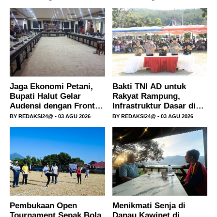
Jaga Ekonomi Petani,
Bakti TNI AD untuk
Bupati Halut Gelar
Rakyat Rampung,
Audensi dengan Front
Infrastruktur Dasar di
Petani Kelapa dan
Halmahera Tengah Kini
BY
REDAKSI24@
• 03 AGU 2026
BY
REDAKSI24@
• 03 AGU 2026
PT.NICO.
Dinikmati Warga
Pembukaan Open
Menikmati Senja di
Tournament Sepak Bola
Danau Kawinet di