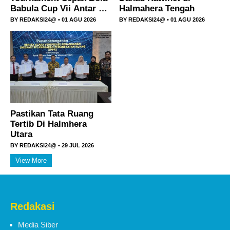
Babula Cup Vii Antar RT
Halmahera Tengah
Se-Kelurahan Jambula
BY
REDAKSI24@
• 01 AGU 2026
BY
REDAKSI24@
• 01 AGU 2026
Berlangsung Meriah
Pastikan Tata Ruang
Tertib Di Halmhera
Utara
BY
REDAKSI24@
• 29 JUL 2026
View More
Redakasi
Media Siber