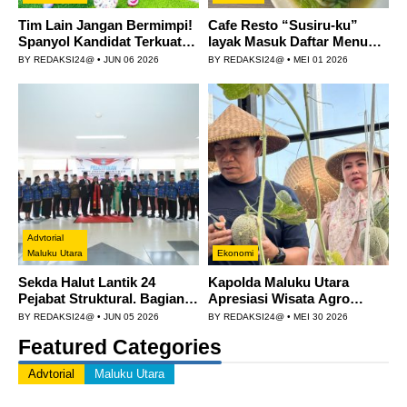
Tim Lain Jangan Bermimpi!
Cafe Resto “Susiru-ku”
Spanyol Kandidat Terkuat
layak Masuk Daftar Menu
Juara Piala Dunia 2026
Utama Pengunju...
BY
REDAKSI24@
•
JUN 06 2026
BY
REDAKSI24@
•
MEI 01 2026
Advtorial
Maluku Utara
Ekonomi
Sekda Halut Lantik 24
Kapolda Maluku Utara
Pejabat Struktural. Bagian
Apresiasi Wisata Agro
Dari Penerapan Sistem Ma...
Melon di Ternate: Bisa Jadi
BY
REDAKSI24@
•
JUN 05 2026
BY
REDAKSI24@
•
MEI 30 2026
In...
Featured Categories
Advtorial
Maluku Utara