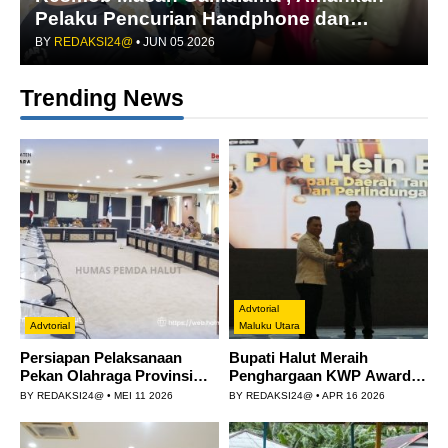
Pelaku Pencurian Handphone dan
Laptop
BY
REDAKSI24@
•
JUN 05 2026
Trending News
Advtorial
Advtorial
Maluku Utara
Persiapan Pelaksanaan
Bupati Halut Meraih
Pekan Olahraga Provinsi
Penghargaan KWP Awards
(PORPROV) Maluku Utara
2026
BY
REDAKSI24@
•
MEI 11 2026
BY
REDAKSI24@
•
APR 16 2026
ke-V