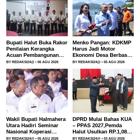
akademik dan profesionalisme dalam
memberikan pelayanan kepada
masyarakat. Penguatan kerja sama itu
ditandai […]
Bupati Halut Buka Rakor
Menko Pangan: KDKMP
Penilaian Kerangka
Harus Jadi Motor
Acuan Pembangunan
Ekonomi Desa Berbasis
Sekolah Rakyat
Potensi Lokal, Maluku
BY
REDAKSI24@
• 06 AGU 2026
BY
REDAKSI24@
• 05 AGU 2026
Kukumutuk.
Utara Fokus Hilirisasi
Perikanan dan
Perkebunan
Wakil Bupati Halmahera
DPRD Mulai Bahas KUA
Utara Hadiri Seminar
– PPAS 2027,Pemda
Nasional Koperasi
Halut Usulkan RP.1,08
Merah Putih di Ternate
Triliun.
BY
REDAKSI24@
• 05 AGU 2026
BY
REDAKSI24@
• 03 AGU 2026