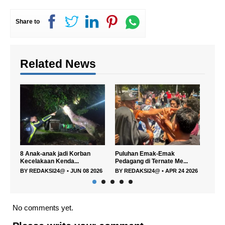
Share to
Related News
orban
Puluhan Emak-Emak
Dihantam Gelombang,
.
Pedagang di Ternate Me...
Longboat POB 8 Orang...
N 08 2026
BY
REDAKSI24@
•
APR 24 2026
BY
REDAKSI24@
•
APR 18 2026
No comments yet.