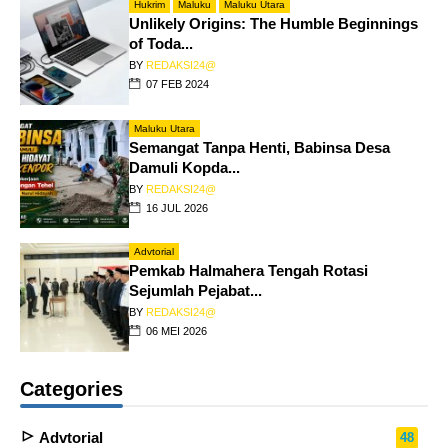
Hukrim
Maluku
Maluku Utara
Unlikely Origins: The Humble Beginnings
of Toda...
BY
REDAKSI24@
07 FEB 2024
Maluku Utara
Semangat Tanpa Henti, Babinsa Desa
Damuli Kopda...
BY
REDAKSI24@
16 JUL 2026
Advtorial
Pemkab Halmahera Tengah Rotasi
Sejumlah Pejabat...
BY
REDAKSI24@
06 MEI 2026
Categories
Advtorial
48