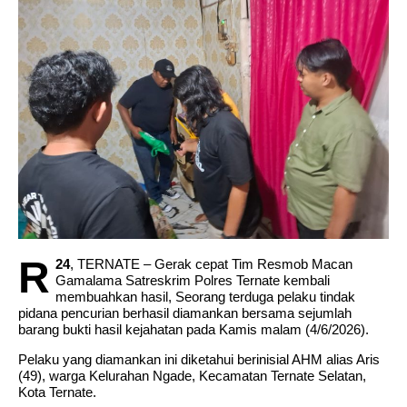
Paripurna HUT ke-23 Halmahera Utara, DPRD
dan Pemda Tegaskan Komitmen Bangun Daerah
Lebih Maju
R
24
, TERNATE – Gerak cepat Tim Resmob Macan
Gamalama Satreskrim Polres Ternate kembali
membuahkan hasil, Seorang terduga pelaku tindak
pidana pencurian berhasil diamankan bersama sejumlah
barang bukti hasil kejahatan pada Kamis malam (4/6/2026).
Pelaku yang diamankan ini diketahui berinisial AHM alias Aris
(49), warga Kelurahan Ngade, Kecamatan Ternate Selatan,
Kota Ternate.