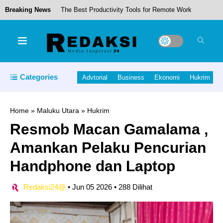
Breaking News
The Best Productivity Tools for Remote Work
Launching Logo dan Maskot Porprov V Maluku
Categories
Advtorial
Business
Ekonomi
Hukrim
Utara tahun 2026.
Home
»
Maluku Utara
»
Hukrim
Resmob Macan Gamalama ,
Hamas leader killed in Lebanon; IDF withdrawing
Amankan Pelaku Pencurian
some troops from Gaza
Handphone dan Laptop
Redaksi24@
•
Jun 05 2026
•
288 Dilihat
DPRD Mulai Bahas KUA – PPAS 2027,Pemda
Halut Usulkan RP.1,08 Triliun.