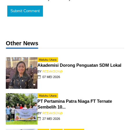
Other News
Maluku Utara
Akademisi Dorong Penguatan SDM Lokal
BY
REDAKSI24@
07 MEI 2026
Maluku Utara
PT Pertamina Patra Niaga FT Ternate
Sembelih 10...
BY
REDAKSI24@
27 MEI 2026