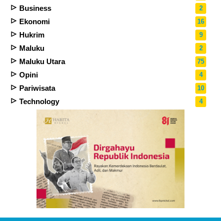
Business
2
Ekonomi
16
Hukrim
9
Maluku
2
Maluku Utara
75
Opini
4
Pariwisata
10
Technology
4