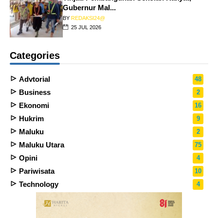
Gubernur Mal...
BY
REDAKSI24@
25 JUL 2026
Categories
Advtorial
48
Business
2
Ekonomi
16
Hukrim
9
Maluku
2
Maluku Utara
75
Opini
4
Pariwisata
10
Technology
4