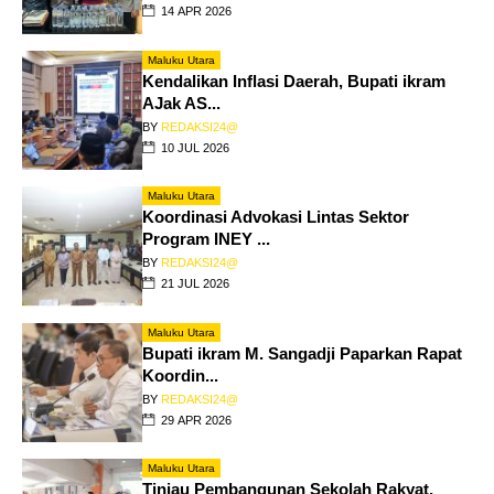
14 APR 2026
Maluku Utara
Kendalikan Inflasi Daerah, Bupati ikram
AJak AS...
BY
REDAKSI24@
10 JUL 2026
Maluku Utara
Koordinasi Advokasi Lintas Sektor
Program INEY ...
BY
REDAKSI24@
21 JUL 2026
Maluku Utara
Bupati ikram M. Sangadji Paparkan Rapat
Koordin...
BY
REDAKSI24@
29 APR 2026
Maluku Utara
Tinjau Pembangunan Sekolah Rakyat,