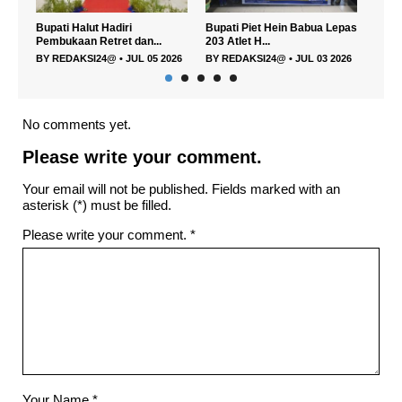
Bupati Piet Hein Babua Lepas
Pemkab Halmahera Utara
Mem
203 Atlet H...
Gandeng UGM, Unkh...
Utar
2026
BY
REDAKSI24@
•
JUL 03 2026
BY
REDAKSI24@
•
JUL 03 2026
BY
R
No comments yet.
Please write your comment.
Your email will not be published. Fields marked with an
asterisk (*) must be filled.
Please write your comment.
*
Your Name
*