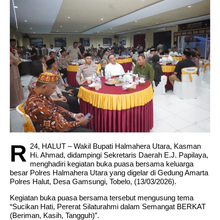
Israel-Hamas war live updates: Anti-U.S. opinion
in Arab countries grows over support for Israel,
leaders tell Blinken
R
24, HALUT – Wakil Bupati Halmahera Utara, Kasman
Hi. Ahmad, didampingi Sekretaris Daerah E.J. Papilaya,
menghadiri kegiatan buka puasa bersama keluarga
besar Polres Halmahera Utara yang digelar di Gedung Amarta
Polres Halut, Desa Gamsungi, Tobelo, (13/03/2026).
Kegiatan buka puasa bersama tersebut mengusung tema
“Sucikan Hati, Pererat Silaturahmi dalam Semangat BERKAT
(Beriman, Kasih, Tangguh)”.