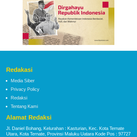
Redakasi
Media Siber
Privacy Policy
Redaksi
Tentang Kami
Alamat Redaksi
Jl. Daniel Bohang, Kelurahan : Kasturian, Kec. Kota Ternate
Utara, Kota Ternate, Provinsi Maluku Uatara Kode Pos : 97727