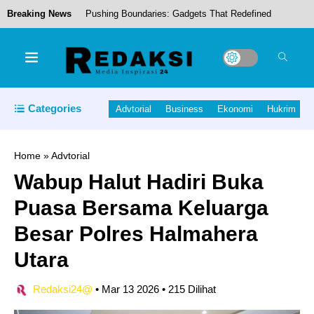
Breaking News
Pushing Boundaries: Gadgets That Redefined
What’s Possible
Jaga Ekonomi Petani, Bupati Halut Gelar Audensi
Categories
Advtorial
Business
Ekonomi
Hukrim
dengan Front Petani Kelapa dan PT.NICO.
Home
»
Advtorial
Wabup Halut Hadiri Buka
Bupati Halut Piet Hein Babua, Dilantik Sebagai
Puasa Bersama Keluarga
Wakil Ketua Bidang Tata Kelola Dan
Besar Polres Halmahera
Kelembagaan Di Laut Aspeksindo,
Utara
Bupati Halut Sambangi Kantor Direktorat Bea
Redaksi24@
•
Mar 13 2026
•
215 Dilihat
Dan Cukai Di Jakarta.