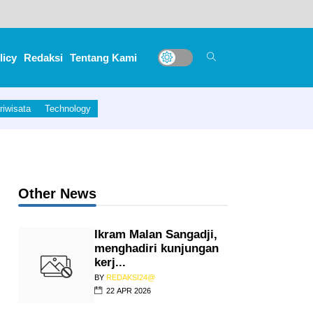
licy
Redaksi
Tentang Kami
riwisata
Technology
Other News
Ikram Malan Sangadji,
menghadiri kunjungan
kerj...
BY
REDAKSI24@
22 APR 2026