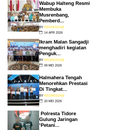
Wabup Halteng Resmi
Membuka
Musrenbang,
Pemberd...
BY
REDAKSI24@
14 APR 2026
Ikram Malan Sangadji
menghadiri kegiatan
Penguk...
BY
REDAKSI24@
09 MEI 2026
Halmahera Tengah
Menorehkan Prestasi
Di Tingkat...
BY
REDAKSI24@
20 MEI 2026
Polresta Tidore
Gulung Jaringan
‘Petani...