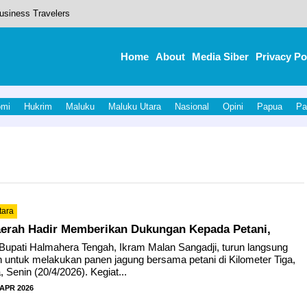
usiness Travelers
mendasi Terhadap LKPJ Kepala Daerah Tahun 2025.
Home
About
Media Siber
Privacy Po
tasi Di Tingkat Regional
 di Halmahera Tengah
omi
Hukrim
Maluku
Maluku Utara
Nasional
Opini
Papua
Pa
tret dan Tahbisan Imam Baru keuskupan Amboina di Tobelo.
tara
erah Hadir Memberikan Dukungan Kepada Petani,
ati Halmahera Tengah, Ikram Malan Sangadji, turun langsung
n untuk melakukan panen jagung bersama petani di Kilometer Tiga,
Senin (20/4/2026). Kegiat...
 APR 2026