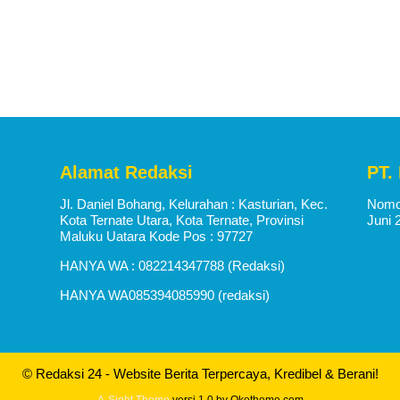
Alamat Redaksi
PT.
Jl. Daniel Bohang, Kelurahan : Kasturian, Kec.
Nomor
Kota Ternate Utara, Kota Ternate, Provinsi
Juni 
Maluku Uatara Kode Pos : 97727
HANYA WA : 082214347788 (Redaksi)
HANYA WA085394085990 (redaksi)
© Redaksi 24 - Website Berita Terpercaya, Kredibel & Berani!
A-Sight Theme
versi 1.0 by Oketheme.com