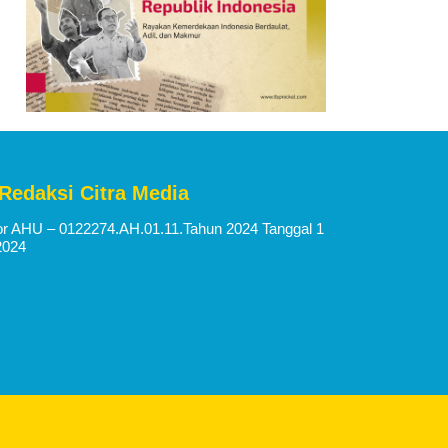
 Redaksi Citra Media
 AHU – 0122274.AH.01.11.Tahun 2024 Tanggal 1
2024