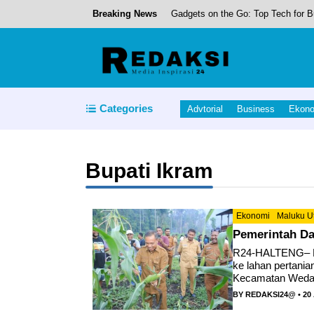
Breaking News
Gadgets on the Go: Top Tech for B
Paripurna DPRD Penyerahan Reko
Halmahera Tengah Menorehkan Pres
Menikmati Senja di Danau Kawinet
Categories
Advtorial
Business
Ekon
Bupati Halut Hadiri Pembukaan Re
Bupati Ikram
Ekonomi
Maluku U
Pemerintah Da
R24-HALTENG– Bup
ke lahan pertania
Kecamatan Weda, 
BY
REDAKSI24@
• 20