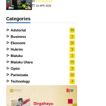
BY
REDAKSI24@
16 APR 2026
Categories
Advtorial
48
Business
2
Ekonomi
16
Hukrim
9
Maluku
2
Maluku Utara
75
Opini
4
Pariwisata
10
Technology
4