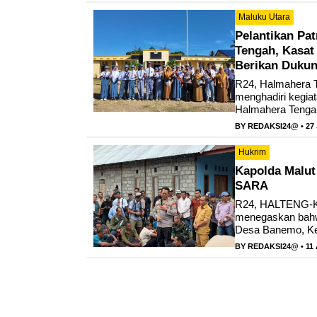
Maluku Utara
Pelantikan Pa
Tengah, Kasat
Berikan Duku
R24, Halmahera T
menghadiri kegia
Halmahera Tengah
BY
REDAKSI24@
• 27
Hukrim
Kapolda Malut
SARA
R24, HALTENG-Kap
menegaskan bahwa
Desa Banemo, Kec
BY
REDAKSI24@
• 11