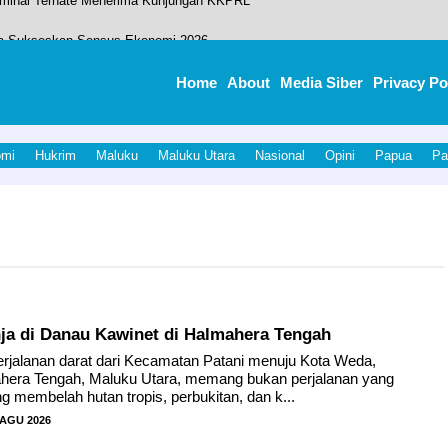
ga Sukseskan Sensus Ekonomi 2026.
dikat Opini WTP.
Home
About
Media Siber
Privacy Po
ate Sembelih 10 Hewan Kurban, Dibagikan ke Warga dan Stakeholder
 MTQ Sebagai Sarana Menjalin Persatuan Dan Kesatuan Wujudkan Halut Set
omi
Hukrim
Maluku
Maluku Utara
Nasional
Opini
Papua
Pa
erminal Ternate Menerima Kunjungan KKPRL
ja di Danau Kawinet di Halmahera Tengah
alanan darat dari Kecamatan Patani menuju Kota Weda,
hera Tengah, Maluku Utara, memang bukan perjalanan yang
ng membelah hutan tropis, perbukitan, dan k...
 AGU 2026