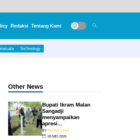
licy
Redaksi
Tentang Kami
ara.
riwisata
Technology
Other News
Bupati Ikram Malan
Sangadji
menyampaikan
apresi...
BY
REDAKSI24@
09 MEI 2026