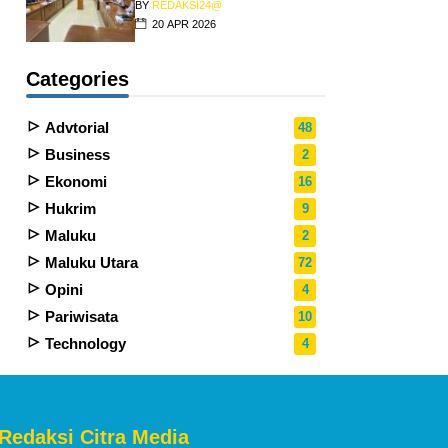
BY
REDAKSI24@
20 APR 2026
Categories
Advtorial
48
Business
2
Ekonomi
16
Hukrim
9
Maluku
2
Maluku Utara
72
Opini
4
Pariwisata
10
Technology
4
 Redaksi Citra Media