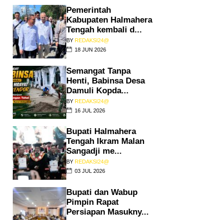
Pemerintah
Kabupaten Halmahera
Tengah kembali d...
BY
REDAKSI24@
18 JUN 2026
Semangat Tanpa
Henti, Babinsa Desa
Damuli Kopda...
BY
REDAKSI24@
16 JUL 2026
Bupati Halmahera
Tengah Ikram Malan
Sangadji me...
BY
REDAKSI24@
03 JUL 2026
Bupati dan Wabup
Pimpin Rapat
Persiapan Masukny...