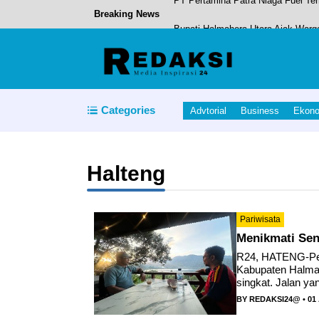
Breaking News
Bupati Halmahera Utara Ajak War
Pemda Halmahera Utara Meraih Pre
PT Pertamina Patra Niaga FT Tern
Bupati dan Wabup Halut Menyoroti
Categories
Advtorial
Business
Ekon
PT Pertamina Patra Niaga Fuel T
Halteng
Pariwisata
Menikmati Sen
R24, HATENG-Perj
Kabupaten Halma
singkat. Jalan ya
BY
REDAKSI24@
• 01