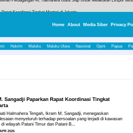
 Rapat Koordinasi Tingkat Menteri di Jakarta
esa Gemia, Tim Unkhair Dorong Budidaya Berbasis Teknologi Tepat Guna
Home
About
Media Siber
Privacy Po
aan Buruh
engah kembali dipercaya menjadi tuan rumah pelaksanaan kegiatan berskala
omi
Hukrim
Maluku
Maluku Utara
Nasional
Opini
Papua
Pa
erian Perdagangan RI, Halmahera Utara Siap Untuk Melakukan Ekspor sendi
M. Sangadji Paparkan Rapat Koordinasi Tingkat
arta
pati Halmahera Tengah, Ikram M. Sangadji, menegaskan
lesaian menyeluruh terhadap persoalan yang terjadi di kawasan
di wilayah Patani Timur dan Patani B...
 APR 2026