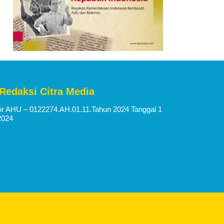
 Redaksi Citra Media
 AHU – 0122274.AH.01.11.Tahun 2024 Tanggal 1
2024