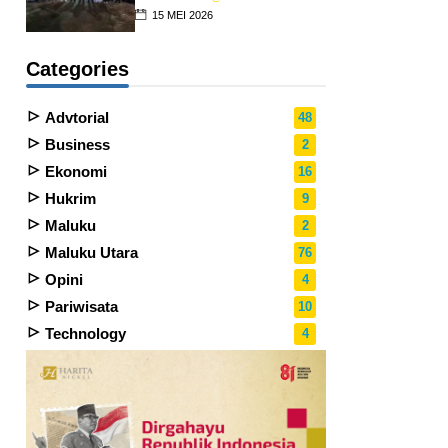
15 MEI 2026
Categories
Advtorial
48
Business
2
Ekonomi
16
Hukrim
9
Maluku
2
Maluku Utara
76
Opini
4
Pariwisata
10
Technology
4