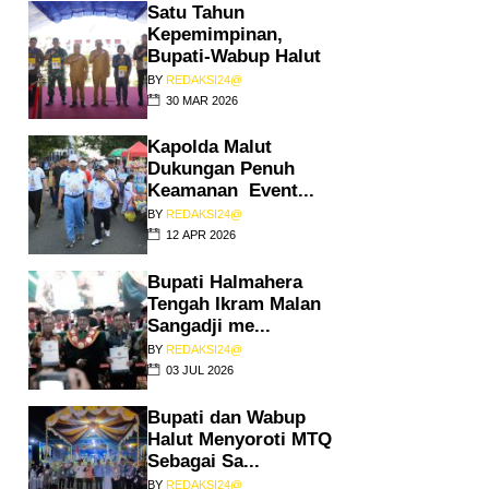
Satu Tahun
Kepemimpinan,
Bupati-Wabup Halut
BY
REDAKSI24@
30 MAR 2026
Kapolda Malut
Dukungan Penuh
Keamanan Event...
BY
REDAKSI24@
12 APR 2026
Bupati Halmahera
Tengah Ikram Malan
Sangadji me...
BY
REDAKSI24@
03 JUL 2026
Bupati dan Wabup
Halut Menyoroti MTQ
Sebagai Sa...
BY
REDAKSI24@