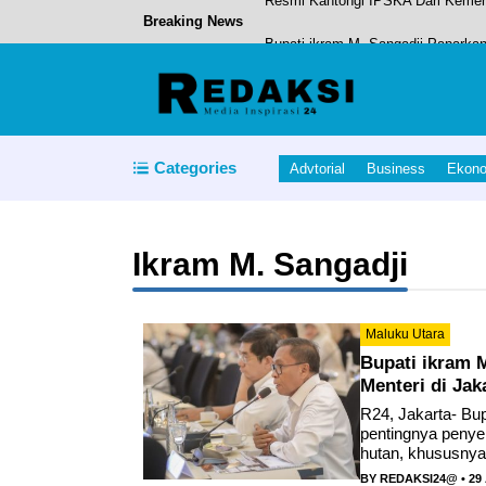
Breaking News
Bupati ikram M. Sangadji Paparkan
Domestikasi Kepiting Kelapa di D
Bupati Halteng Dorong Kesejahter
Pemerintah Kabupaten Halmahera T
Categories
Advtorial
Business
Ekon
Resmi Kantongi IPSKA Dari Kement
Ikram M. Sangadji
Maluku Utara
Bupati ikram 
Menteri di Jak
R24, Jakarta- Bu
pentingnya penye
hutan, khususnya 
BY
REDAKSI24@
• 29