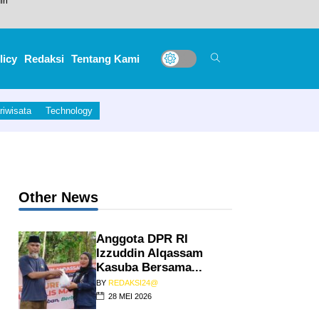
licy
Redaksi
Tentang Kami
 nasional
riwisata
Technology
ri
Other News
Anggota DPR RI
Izzuddin Alqassam
Kasuba Bersama...
BY
REDAKSI24@
28 MEI 2026