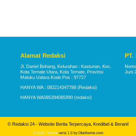
Alamat Redaksi
PT.
Jl. Daniel Bohang, Kelurahan : Kasturian, Kec.
Nomor
Kota Ternate Utara, Kota Ternate, Provinsi
Juni 
Maluku Uatara Kode Pos : 97727
HANYA WA : 082214347788 (Redaksi)
HANYA WA085394085990 (redaksi)
© Redaksi 24 - Website Berita Terpercaya, Kredibel & Berani!
A-Sight Theme
versi 1.0 by Oketheme.com