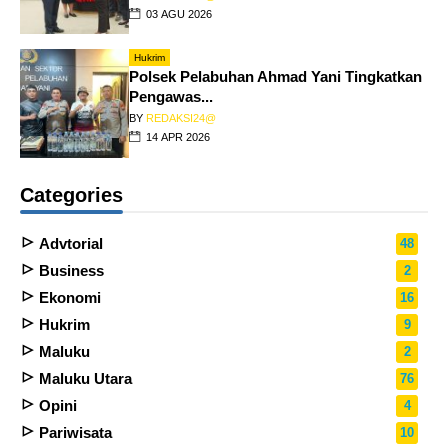
03 AGU 2026
Hukrim
Polsek Pelabuhan Ahmad Yani Tingkatkan
Pengawas...
BY
REDAKSI24@
14 APR 2026
Categories
Advtorial
48
Business
2
Ekonomi
16
Hukrim
9
Maluku
2
Maluku Utara
76
Opini
4
Pariwisata
10