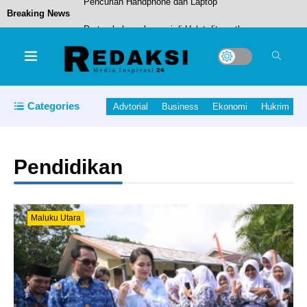
Breaking News
Pertumbuhan ekonomi di Halut ditargetkan
mencapai 3,88 persen
Bupati Halut Tinjau Progress Pembangunan
Sekolah Rakyat di Kecamatan Kao.
Categories
Advtorial
Business
Ekonomi
Hukrim
Penuh Haru, Polda Malut Gelar Upacara
Pelepasan Purna Tugas Irjen Pol. Waris Agono
Pendidikan
POPDA XII Resmi Ditutup Sekda Malut, Halut
Sukses Rebut Posisi Runner-Up.
Maluku Utara
Resmob Macan Gamalama , Amankan Pelaku
Pencurian Handphone dan Laptop