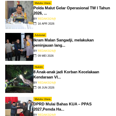
Maluku Utara
Polda Malut Gelar Operasional TW I Tahun
2026, ...
BY
REDAKSI24@
16 APR 2026
Advtorial
Ikram Malan Sangadji, melakukan
peninjauan lang...
BY
REDAKSI24@
09 MEI 2026
Hukrim
8 Anak-anak jadi Korban Kecelakaan
Kendaraan VI...
BY
REDAKSI24@
08 JUN 2026
Maluku Utara
DPRD Mulai Bahas KUA – PPAS
2027,Pemda Ha...
BY
REDAKSI24@