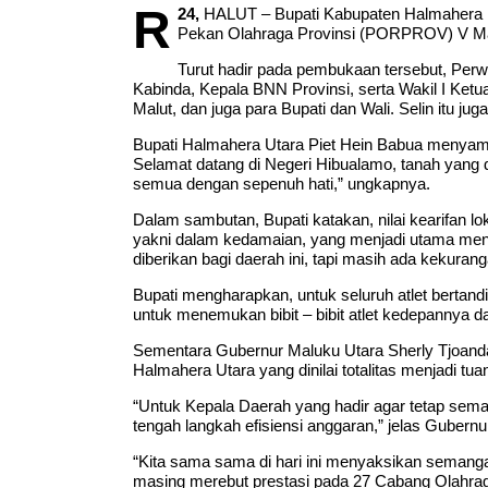
R
24,
HALUT – Bupati Kabupaten Halmahera U
Pekan Olahraga Provinsi (PORPROV) V Malu
Turut hadir pada pembukaan tersebut, Perw
Kabinda, Kepala BNN Provinsi, serta Wakil I Ke
Malut, dan juga para Bupati dan Wali. Selin itu j
Bupati Halmahera Utara Piet Hein Babua menyam
Selamat datang di Negeri Hibualamo, tanah yan
semua dengan sepenuh hati,” ungkapnya.
Dalam sambutan, Bupati katakan, nilai kearifan 
yakni dalam kedamaian, yang menjadi utama men
diberikan bagi daerah ini, tapi masih ada kekuran
Bupati mengharapkan, untuk seluruh atlet bertandi
untuk menemukan bibit – bibit atlet kedepannya 
Sementara Gubernur Maluku Utara Sherly Tjoanda
Halmahera Utara yang dinilai totalitas menjadi tu
“Untuk Kepala Daerah yang hadir agar tetap seman
tengah langkah efisiensi anggaran,” jelas Gubernu
“Kita sama sama di hari ini menyaksikan semanga
masing merebut prestasi pada 27 Cabang Olahr