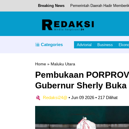
Breaking News
Pemerintah Daerah Hadir Memberi
Jaga Ekonomi Petani, Bupati Halu
Domestikasi Kepiting Kelapa di D
Jembatan Gantung Tonuo yang men
Categories
Advtorial
Business
Ekon
Pemkab Halmahera Utara Gandeng
Home
»
Maluku Utara
Pembukaan PORPROV ke
Gubernur Sherly Buka
Redaksi24@
•
Jun 09 2026
•
217 Dilihat