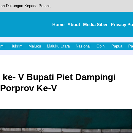
kan Dukungan Kepada Petani,
t Gelar Audensi dengan Front Petani Kelapa dan PT.NICO.
Home
About
Media Siber
Privacy Po
esa Gemia, Tim Unkhair Dorong Budidaya Berbasis Teknologi Tepat Guna
ghubungkan antara Desa Gulo dan Desa Tonuo, Kecamatan Kao Utara, Sec
omi
Hukrim
Maluku
Maluku Utara
Nasional
Opini
Papua
Pa
 UGM, Unkhair, dan UNIERA Gelar KKN Nusantara 2026
- V Bupati Piet Dampingi
 Porprov Ke-V