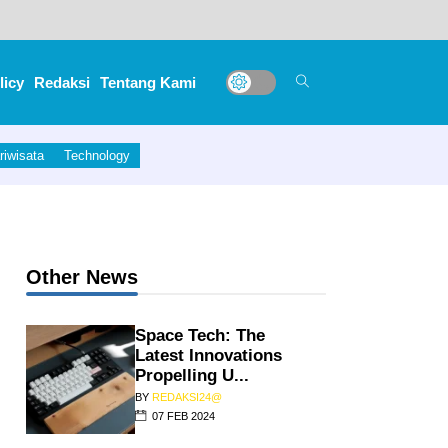
licy
Redaksi
Tentang Kami
epatnya Akan Dibangun
riwisata
Technology
Other News
Space Tech: The
Latest Innovations
Propelling U...
BY
REDAKSI24@
07 FEB 2024