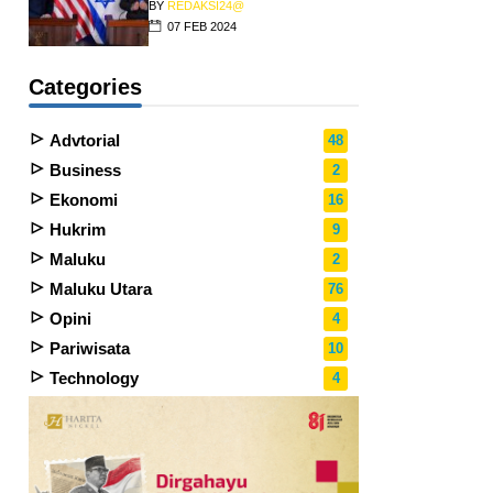
BY
REDAKSI24@
07 FEB 2024
Categories
Advtorial
48
Business
2
Ekonomi
16
Hukrim
9
Maluku
2
Maluku Utara
76
Opini
4
Pariwisata
10
Technology
4