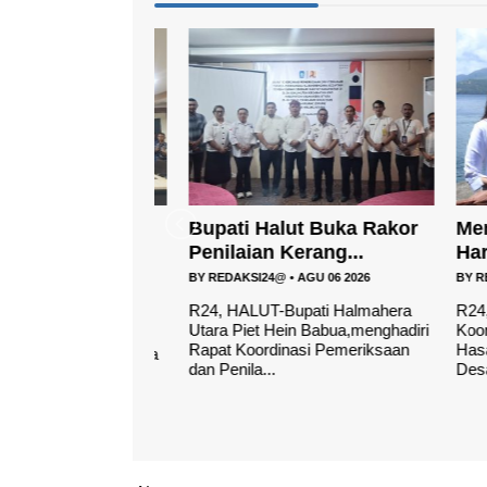
apura
Bupati Halut Buka Rakor
Menko
Penanganan
Penilaian Kerang...
Harus 
BY
REDAKSI24@
•
AGU 06 2026
BY
REDAK
AGU 08 2026
R24, HALUT-Bupati Halmahera
R24, Ter
Utara Piet Hein Babua,menghadiri
Koordinat
emerintah
Rapat Koordinasi Pemeriksaan
Hasan m
mkab) Halmahera
dan Penila...
Desa/Kel
jalin hubungan
.