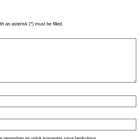
h an asterisk (*) must be filled.
a peramban ini untuk komentar saya berikutnya.