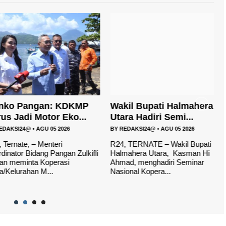
 Pangan: KDKMP
Wakil Bupati Halmahera
D
Jadi Motor Eko...
Utara Hadiri Semi...
P
SI24@
•
AGU 05 2026
BY
REDAKSI24@
•
AGU 05 2026
B
nate, – Menteri
R24, TERNATE – Wakil Bupati
R
or Bidang Pangan Zulkifli
Halmahera Utara, Kasman Hi
H
eminta Koperasi
Ahmad, menghadiri Seminar
r
urahan M...
Nasional Kopera...
d