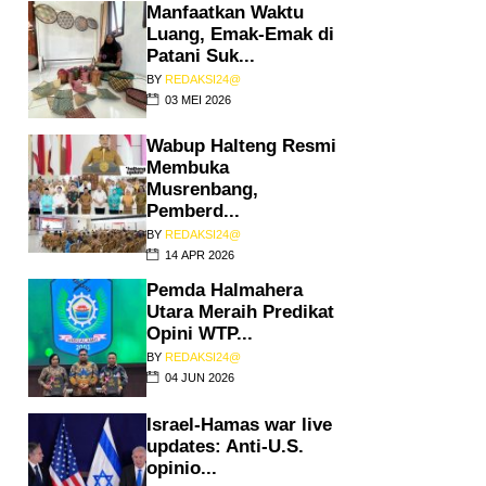
Manfaatkan Waktu
Luang, Emak-Emak di
Patani Suk...
BY
REDAKSI24@
03 MEI 2026
Wabup Halteng Resmi
Membuka
Musrenbang,
Pemberd...
BY
REDAKSI24@
14 APR 2026
Pemda Halmahera
Utara Meraih Predikat
Opini WTP...
BY
REDAKSI24@
04 JUN 2026
Israel-Hamas war live
updates: Anti-U.S.
opinio...