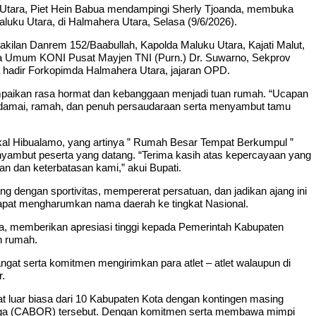
tara, Piet Hein Babua mendampingi Sherly Tjoanda, membuka
ku Utara, di Halmahera Utara, Selasa (9/6/2026).
akilan Danrem 152/Baabullah, Kapolda Maluku Utara, Kajati Malut,
tua Umum KONI Pusat Mayjen TNI (Purn.) Dr. Suwarno, Sekprov
uga hadir Forkopimda Halmahera Utara, jajaran OPD.
paikan rasa hormat dan kebanggaan menjadi tuan rumah. “Ucapan
g damai, ramah, dan penuh persaudaraan serta menyambut tamu
lokal Hibualamo, yang artinya ” Rumah Besar Tempat Berkumpul ”
yambut peserta yang datang. “Terima kasih atas kepercayaan yang
gan dan keterbatasan kami,” akui Bupati.
ng dengan sportivitas, mempererat persatuan, dan jadikan ajang ini
dapat mengharumkan nama daerah ke tingkat Nasional.
, memberikan apresiasi tinggi kepada Pemerintah Kabupaten
an rumah.
gat serta komitmen mengirimkan para atlet – atlet walaupun di
r.
t luar biasa dari 10 Kabupaten Kota dengan kontingen masing
aga (CABOR) tersebut. Dengan komitmen serta membawa mimpi